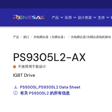
跳
转
到
产品
应用
设计资源
支持
Main
主
要
navigation
内
产品
接口
光电耦合器（光耦合器）
光电耦合器/光耦合器电机驱动
容
面
PS9305L2-AX
包
屑
不推荐用于新设计
IGBT Drive
PS9305L,PS9305L2 Data Sheet
有关 PS9305L2 的所有信息