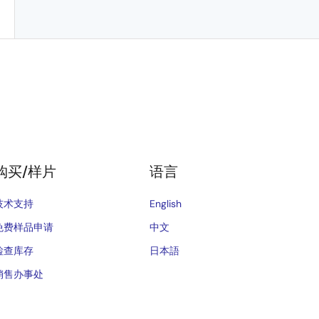
购买/样片
语言
技术支持
English
免费样品申请
中文
检查库存
日本語
销售办事处