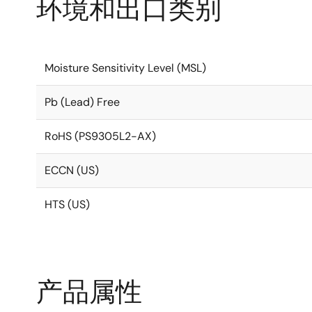
环境和出口类别
Moisture Sensitivity Level (MSL)
Pb (Lead) Free
RoHS (PS9305L2-AX)
ECCN (US)
HTS (US)
产品属性