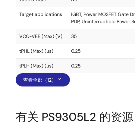
Target applications
IGBT, Power MOSFET Gate Drive
PDP, Uninterruptible Power Su
VCC-VEE (Max) (V)
35
tPHL (Max) (μs)
0.25
tPLH (Max) (μs)
0.25
查看全部（12）
有关 PS9305L2 的资源