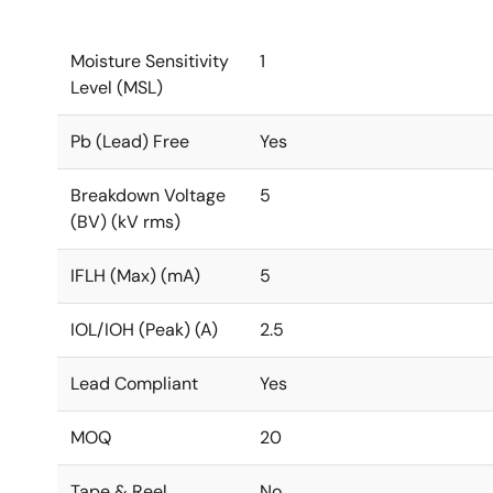
Moisture Sensitivity
1
Level (MSL)
Pb (Lead) Free
Yes
Breakdown Voltage
5
(BV) (kV rms)
IFLH (Max) (mA)
5
IOL/IOH (Peak) (A)
2.5
Lead Compliant
Yes
MOQ
20
Tape & Reel
No