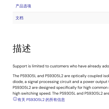
产品选项
文档
描述
Support is limited to customers who have already ad
The PS9305L and PS9305L2 are optically coupled isol
diode, a signal processing circuit and a power output
PS9305L2 are designed specifically for high common 
high switching speed. The PS9305L and PS9305L2 are 
有关 PS9305L2 的所有信息