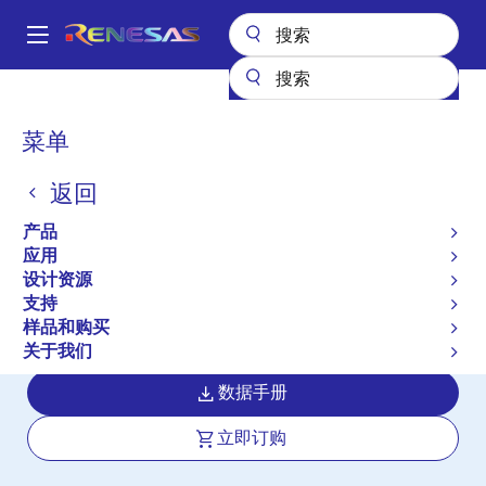
跳
转
A
到
Main
主
产品
接口
光电耦合器（光耦合器）
光电耦合器/光耦合器 IC 输出
navigation
要
PS9587L1
面
菜单
内
包
PS9587L1
容
返回
屑
有效
产品长期供货
产品
High CMR, 10 Mbps Open Collector
应用
Output Type 8-pin DIP High-speed
设计资源
Photocoupler for Creepage Distance
支持
样品和购买
of 8 mm
关于我们
数据手册
立即订购