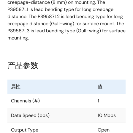
creepage-distance (8 mm) on mounting. The
PS9587L1 is lead bending type for long creepage
distance. The PS9587L2 is lead bending type for long
creepage distance (Gull-wing) for surface mount. The
PS9587L3 is lead bending type (Gull-wing) for surface
mounting.
产品参数
属性
值
Channels (#)
1
Data Speed (bps)
10 Mbps
Output Type
Open