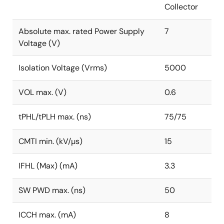
Collector
Absolute max. rated Power Supply
7
Voltage (V)
Isolation Voltage (Vrms)
5000
VOL max. (V)
0.6
tPHL/tPLH max. (ns)
75/75
CMTI min. (kV/µs)
15
IFHL (Max) (mA)
3.3
SW PWD max. (ns)
50
ICCH max. (mA)
8