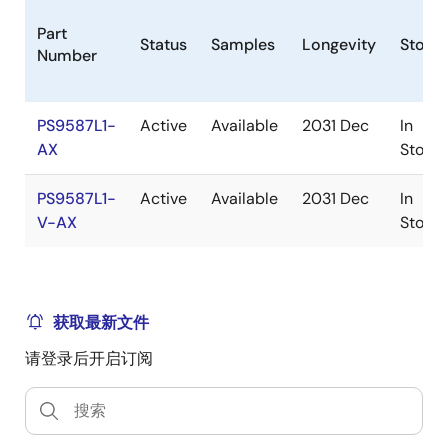
Part
Status
Samples
Longevity
Stock
Number
PS9587L1-
Active
Available
2031 Dec
In
AX
Stock
PS9587L1-
Active
Available
2031 Dec
In
V-AX
Stock
获取最新文件
请登录后开启订阅