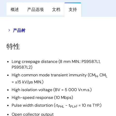
概述
产品选项
文档
支持
Close
Open
产品树
product
product
tree
tree
特性
menu
menu
Long creepage distance (8 mm MIN.: PS9587L1,
PS9587L2)
High common mode transient immunity (CM
, CM
H
L
= ±15 kV/μs MIN.)
High isolation voltage (BV = 5 000 Vr.m.s.)
High-speed response (10 Mbps)
Pulse width distortion (⏐t
− t
⏐ = 10 ns TYP.)
PHL
PLH
Open collector output