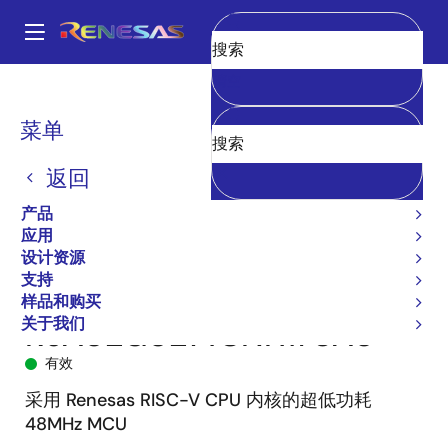
跳
转
A
到
Main
清空
主
产品
微控制器和微处理器
RISC-V 32 位和 64 位 MCU 和 MPU
navigation
要
R9A02G021
R9A02G0214CNH#UA0
面
菜单
内
包
容
返回
屑
产品
应用
设计资源
支持
样品和购买
关于我们
R9A02G0214CNH#UA0
有效
采用 Renesas RISC-V CPU 内核的超低功耗
48MHz MCU