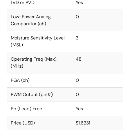
LVD or PVD
Yes
Low-Power Analog
0
Comparator (ch)
Moisture Sensitivity Level
3
(MSL)
Operating Freq (Max)
48
(MHz)
PGA (ch)
0
PWM Output (pin#)
0
Pb (Lead) Free
Yes
Price (USD)
$1.6231