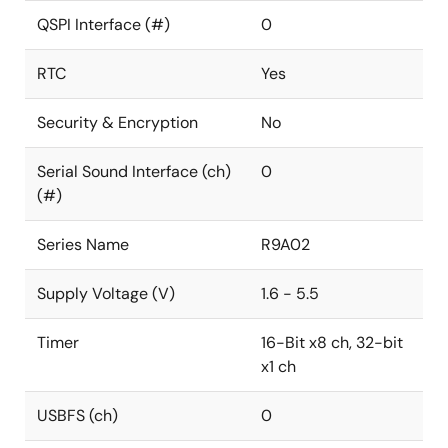
QSPI Interface (#)
0
RTC
Yes
Security & Encryption
No
Serial Sound Interface (ch)
0
(#)
Series Name
R9A02
Supply Voltage (V)
1.6 - 5.5
Timer
16-Bit x8 ch, 32-bit
x1 ch
USBFS (ch)
0