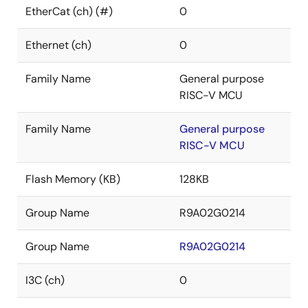
EtherCat (ch) (#)
0
Ethernet (ch)
0
Family Name
General purpose
RISC-V MCU
Family Name
General purpose
RISC-V MCU
Flash Memory (KB)
128KB
Group Name
R9A02G0214
Group Name
R9A02G0214
I3C (ch)
0