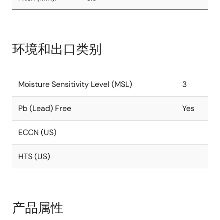
环境和出口类别
Moisture Sensitivity Level (MSL)
3
Pb (Lead) Free
Yes
ECCN (US)
HTS (US)
产品属性