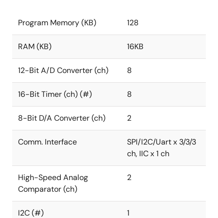
Program Memory (KB)
128
RAM (KB)
16KB
12-Bit A/D Converter (ch)
8
16-Bit Timer (ch) (#)
8
8-Bit D/A Converter (ch)
2
Comm. Interface
SPI/I2C/Uart x 3/3/3
ch, IIC x 1 ch
High-Speed Analog
2
Comparator (ch)
I2C (#)
1