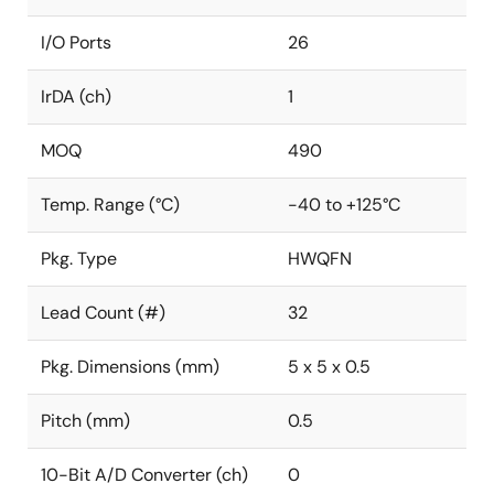
I/O Ports
26
IrDA (ch)
1
MOQ
490
Temp. Range (°C)
-40 to +125°C
Pkg. Type
HWQFN
Lead Count (#)
32
Pkg. Dimensions (mm)
5 x 5 x 0.5
Pitch (mm)
0.5
10-Bit A/D Converter (ch)
0