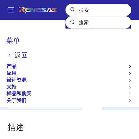
跳
转
A
到
Main
主
产品
General Parts
RD30UJ
navigation
要
面
菜单
RD30UJ
内
包
容
返回
屑
Diodes for Constant Voltage
产品
应用
数据手册
设计资源
支持
样品和购买
关于我们
概述
文档
软件与工具
支持
描述