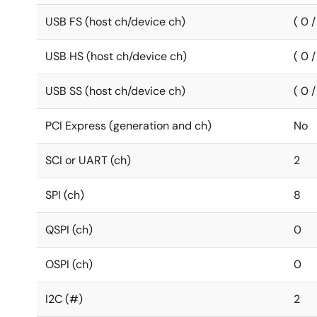
USB FS (host ch/device ch)
( 0 /
USB HS (host ch/device ch)
( 0 /
USB SS (host ch/device ch)
( 0 /
PCI Express (generation and ch)
No
SCI or UART (ch)
2
SPI (ch)
8
QSPI (ch)
0
OSPI (ch)
0
I2C (#)
2