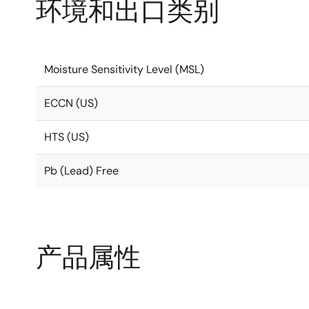
环境和出口类别
Moisture Sensitivity Level (MSL)
ECCN (US)
HTS (US)
Pb (Lead) Free
产品属性