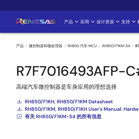
跳
转
到
产品
应用
设计资源
支持
Main
主
要
navigation
内
产品
微控制器和微处理器
RH850 汽车 MCU
RH850/F1KM-S4
R
容
面
R7F7016493AFP-C
包
屑
高端汽车微控制器是车身应用的理想选择
RH850/F1KH, RH850/F1KM Datasheet
RH850/F1KM, RH850/F1KH User's Manual: Hardw
有关 RH850/F1KM-S4 的所有信息