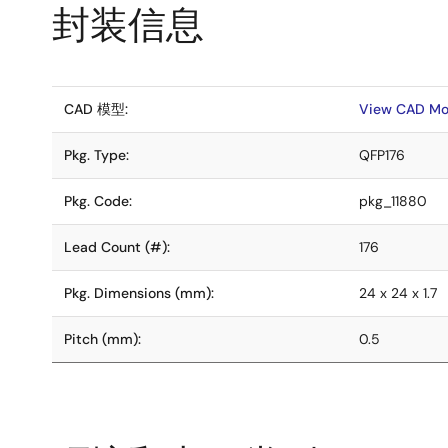
封装信息
CAD 模型:
View CAD Mo
Pkg. Type:
QFP176
Pkg. Code:
pkg_11880
Lead Count (#):
176
Pkg. Dimensions (mm):
24 x 24 x 1.7
Pitch (mm):
0.5