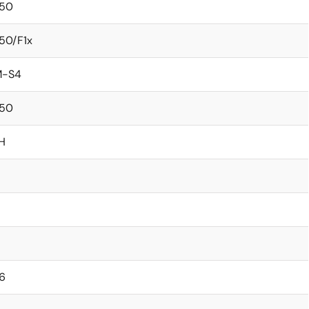
50
50/F1x
M-S4
50
H
6