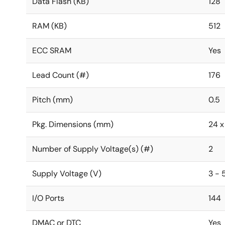
Data Flash (KB)
128
RAM (KB)
512
ECC SRAM
Yes
Lead Count (#)
176
Pitch (mm)
0.5
Pkg. Dimensions (mm)
24 x
Number of Supply Voltage(s) (#)
2
Supply Voltage (V)
3 - 
I/O Ports
144
DMAC or DTC
Yes