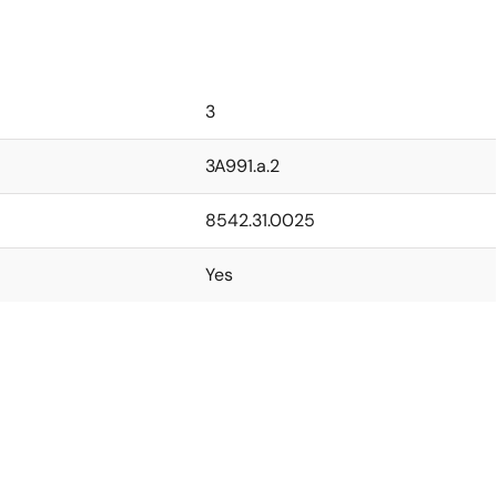
3
3A991.a.2
8542.31.0025
Yes