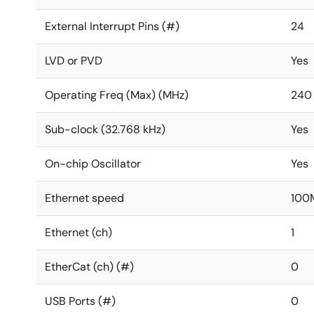
External Interrupt Pins (#)
24
LVD or PVD
Yes
Operating Freq (Max) (MHz)
240
Sub-clock (32.768 kHz)
Yes
On-chip Oscillator
Yes
Ethernet speed
100
Ethernet (ch)
1
EtherCat (ch) (#)
0
USB Ports (#)
0