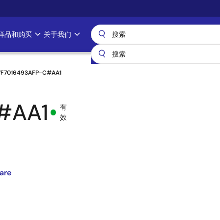
样品和购买
关于我们
7F7016493AFP-C#AA1
#AA1
有
效
are