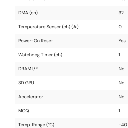
DMA (ch)
32
Temperature Sensor (ch) (#)
0
Power-On Reset
Yes
Watchdog Timer (ch)
1
DRAM I/F
No
3D GPU
No
Accelerator
No
MOQ
1
Temp. Range (°C)
-40 