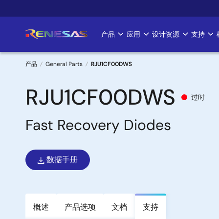
跳
转
到
产品
应用
设计资源
支持
Main
主
要
navigation
内
产品
General Parts
RJU1CF00DWS
容
面
RJU1CF00DWS
过时
包
Fast Recovery Diodes
屑
数据手册
概述
产品选项
文档
支持