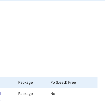
Package
Pb (Lead) Free
N
Package
No
A