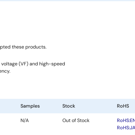
opted these products.
 voltage (VF) and high-speed
ency.
Samples
Stock
RoHS
N/A
Out of Stock
RoHS:E
RoHS:J