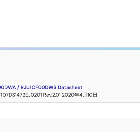
00DWA / RJU1CF00DWS Datasheet
R07DS1472EJ0201 Rev.2.01
2020年4月10日