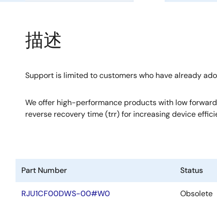
描述
Support is limited to customers who have already ad
We offer high-performance products with low forward
reverse recovery time (trr) for increasing device effici
Part Number
Status
RJU1CF00DWS-00#W0
Obsolete