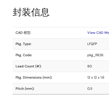
封装信息
CAD 模型:
View CAD Mo
Pkg. Type:
LFQFP
Pkg. Code:
pkg_11826
Lead Count (#):
80
Pkg. Dimensions (mm):
12 x 12 x 1.6
Pitch (mm):
0.5