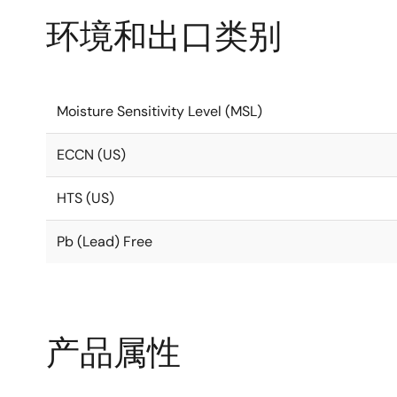
环境和出口类别
Moisture Sensitivity Level (MSL)
ECCN (US)
HTS (US)
Pb (Lead) Free
产品属性