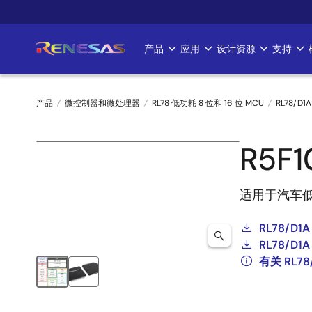
跳
转
到
产品
应用
设计资源
支持
Main
主
要
navigation
内
产品
微控制器和微处理器
RL78 低功耗 8 位和 16 位 MCU
RL78/D1A
容
面
R5F
包
屑
适用于汽车
RL78/D1A
RL78/D1A 
有关 RL7