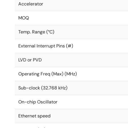
Accelerator
MOQ
Temp. Range (°C)
External Interrupt Pins (#)
LVD or PVD
Operating Freq (Max) (MHz)
Sub-clock (32.768 kHz)
On-chip Oscillator
Ethernet speed