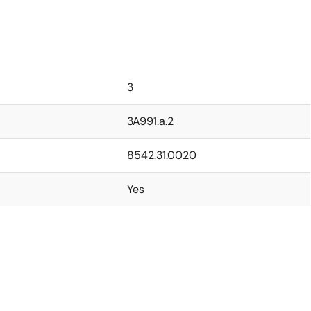
3
3A991.a.2
8542.31.0020
Yes