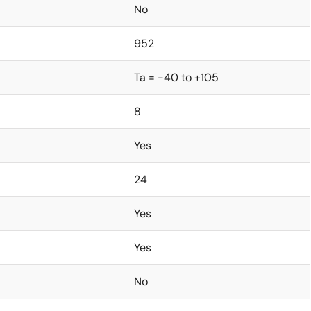
No
952
Ta = -40 to +105
8
Yes
24
Yes
Yes
No