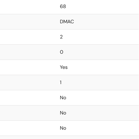
68
DMAC
2
0
Yes
1
No
No
No