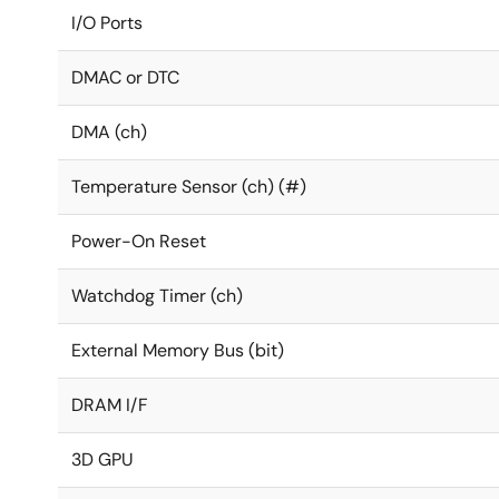
I/O Ports
DMAC or DTC
DMA (ch)
Temperature Sensor (ch) (#)
Power-On Reset
Watchdog Timer (ch)
External Memory Bus (bit)
DRAM I/F
3D GPU