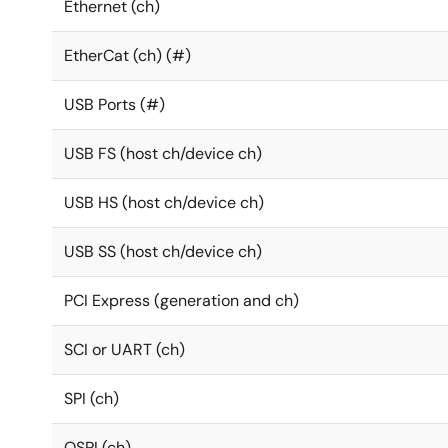
Ethernet (ch)
EtherCat (ch) (#)
USB Ports (#)
USB FS (host ch/device ch)
USB HS (host ch/device ch)
USB SS (host ch/device ch)
PCI Express (generation and ch)
SCI or UART (ch)
SPI (ch)
QSPI (ch)