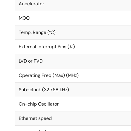
Accelerator
MOQ
Temp. Range (°C)
External Interrupt Pins (#)
LVD or PVD
Operating Freq (Max) (MHz)
Sub-clock (32.768 kHz)
On-chip Oscillator
Ethernet speed