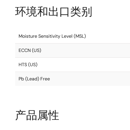
环境和出口类别
Moisture Sensitivity Level (MSL)
ECCN (US)
HTS (US)
Pb (Lead) Free
产品属性