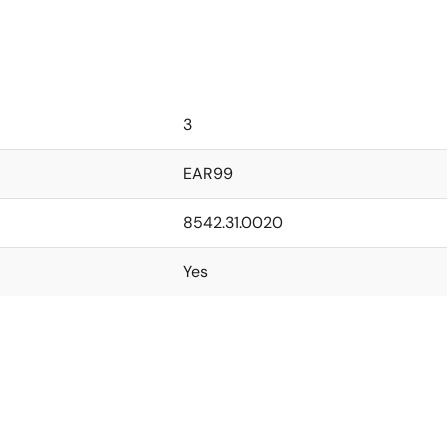
3
EAR99
8542.31.0020
Yes