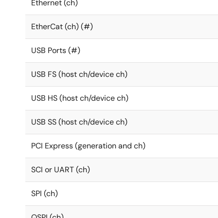
Ethernet (ch)
EtherCat (ch) (#)
USB Ports (#)
USB FS (host ch/device ch)
USB HS (host ch/device ch)
USB SS (host ch/device ch)
PCI Express (generation and ch)
SCI or UART (ch)
SPI (ch)
QSPI (ch)