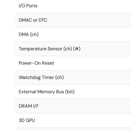
I/O Ports
DMAC or DTC
DMA (ch)
Temperature Sensor (ch) (#)
Power-On Reset
Watchdog Timer (ch)
External Memory Bus (bit)
DRAM I/F
3D GPU