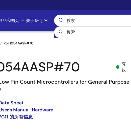
样品和购买
关于我们
R5F1054AASP#70
1054AASP#70
有
效
Low Pin Count Microcontrollers for General Purpose
s
Data Sheet
User's Manual: Hardware
8/G11 的所有信息