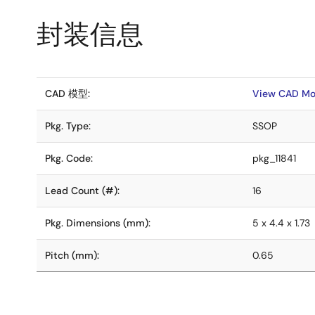
封装信息
CAD 模型:
View CAD Mo
Pkg. Type:
SSOP
Pkg. Code:
pkg_11841
Lead Count (#):
16
Pkg. Dimensions (mm):
5 x 4.4 x 1.73
Pitch (mm):
0.65