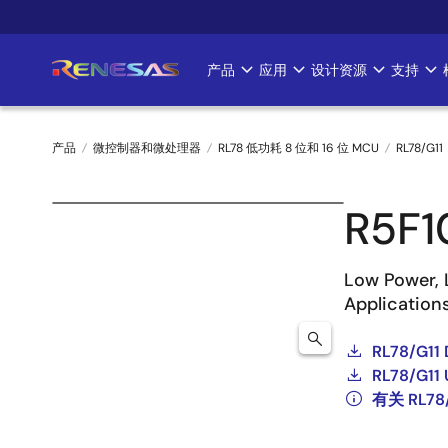
跳
转
到
产品
应用
设计资源
支持
Main
主
要
navigation
内
产品
微控制器和微处理器
RL78 低功耗 8 位和 16 位 MCU
RL78/G11
容
面
R5F
包
屑
Low Power, 
Application
RL78/G11 
RL78/G11 
有关 RL7