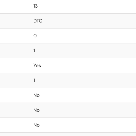
13
DTC
0
1
Yes
1
No
No
No