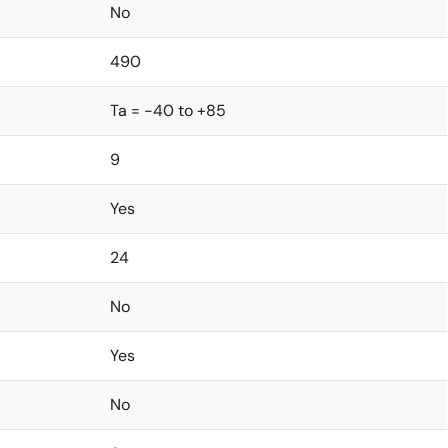
No
490
Ta = -40 to +85
9
Yes
24
No
Yes
No