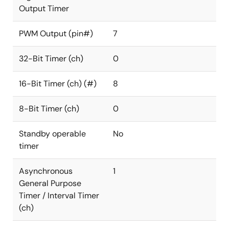
Output Timer
PWM Output (pin#)
7
32-Bit Timer (ch)
0
16-Bit Timer (ch) (#)
8
8-Bit Timer (ch)
0
Standby operable
No
timer
Asynchronous
1
General Purpose
Timer / Interval Timer
(ch)