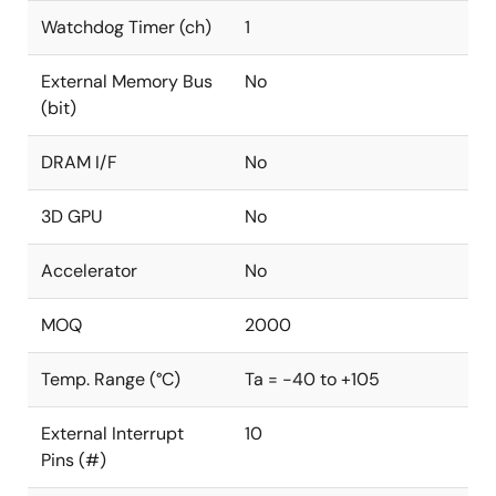
Watchdog Timer (ch)
1
External Memory Bus
No
(bit)
DRAM I/F
No
3D GPU
No
Accelerator
No
MOQ
2000
Temp. Range (°C)
Ta = -40 to +105
External Interrupt
10
Pins (#)