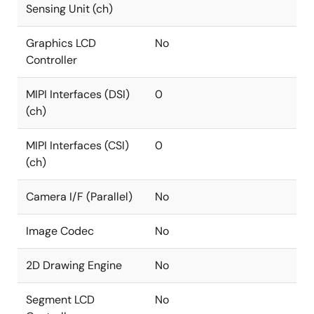
Sensing Unit (ch)
Graphics LCD
No
Controller
MIPI Interfaces (DSI)
0
(ch)
MIPI Interfaces (CSI)
0
(ch)
Camera I/F (Parallel)
No
Image Codec
No
2D Drawing Engine
No
Segment LCD
No