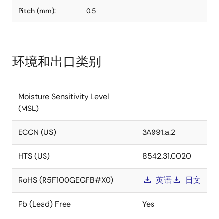
Pitch (mm):
0.5
环境和出口类别
Moisture Sensitivity Level
(MSL)
ECCN (US)
3A991.a.2
HTS (US)
8542.31.0020
RoHS (R5F100GEGFB#X0)
英语
日文
Pb (Lead) Free
Yes