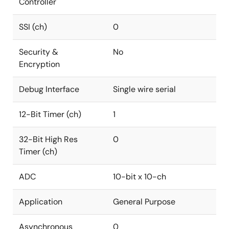
Controller
SSI (ch)
0
Security &
No
Encryption
Debug Interface
Single wire serial
12-Bit Timer (ch)
1
32-Bit High Res
0
Timer (ch)
ADC
10-bit x 10-ch
Application
General Purpose
Asynchronous
0