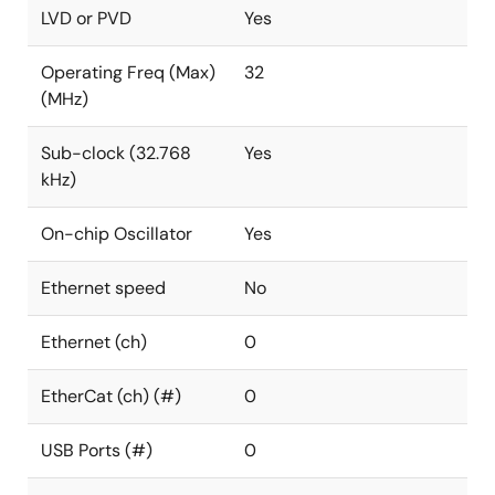
LVD or PVD
Yes
Operating Freq (Max)
32
(MHz)
Sub-clock (32.768
Yes
kHz)
On-chip Oscillator
Yes
Ethernet speed
No
Ethernet (ch)
0
EtherCat (ch) (#)
0
USB Ports (#)
0