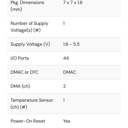
Pkg. Dimensions
7 x 7 x 1.6
(mm)
Number of Supply
1
Voltage(s) (#)
Supply Voltage (V)
1.6 - 5.5
I/O Ports
44
DMAC or DTC
DMAC
DMA (ch)
2
Temperature Sensor
1
(ch) (#)
Power-On Reset
Yes