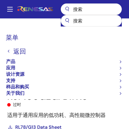
跳
转
A
到
Main
主
产品
微控制器和微处理器
RL78 低功耗 8 位和 16 位 MCU
RL78/G13
navigation
要
R5F100GEGFB#X0
面
菜单
内
包
容
返回
屑
产品
应用
设计资源
支持
样品和购买
关于我们
R5F100GEGFB#X0
过时
适用于通用应用的低功耗、高性能微控制器
RL78/G13 Data Sheet