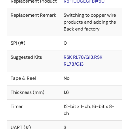
Replacement Product
R5F100GEGFB#50
Replacement Remark
Switching to copper wire
products and adding the
Back end factory
SPI (#)
0
Suggested Kits
RSK RL78/G13,RSK
RL78/G13
Tape & Reel
No
Thickness (mm)
1.6
Timer
12-bit x 1-ch, 16-bit x 8-
ch
UART (#)
3