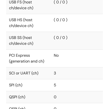
USB FS (host
( 0 / 0 )
ch/device ch)
USB HS (host
( 0 / 0 )
ch/device ch)
USB SS (host
( 0 / 0 )
ch/device ch)
PCI Express
No
(generation and ch)
SCI or UART (ch)
3
SPI (ch)
5
QSPI (ch)
0
OSPI (ch)
0