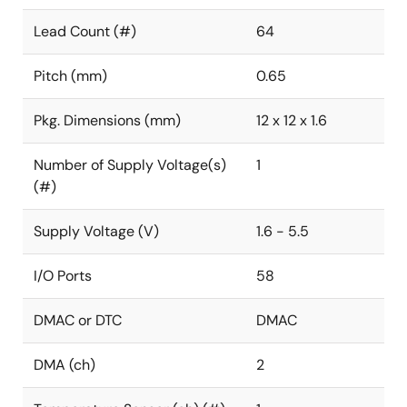
Lead Count (#)
64
Pitch (mm)
0.65
Pkg. Dimensions (mm)
12 x 12 x 1.6
Number of Supply Voltage(s)
1
(#)
Supply Voltage (V)
1.6 - 5.5
I/O Ports
58
DMAC or DTC
DMAC
DMA (ch)
2