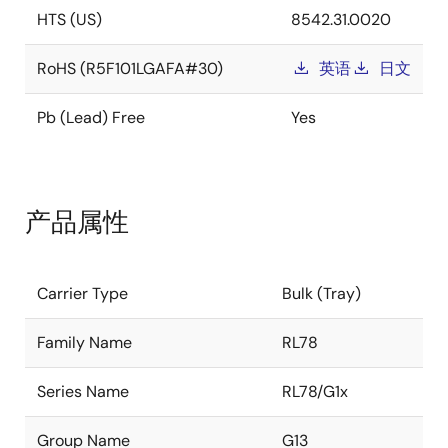
HTS (US)
8542.31.0020
RoHS (R5F101LGAFA#30)
英语
日文
Pb (Lead) Free
Yes
产品属性
Carrier Type
Bulk (Tray)
Family Name
RL78
Series Name
RL78/G1x
Group Name
G13