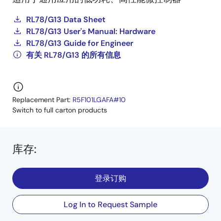
RL78/G13 Data Sheet
RL78/G13 User's Manual: Hardware
RL78/G13 Guide for Engineer
有关 RL78/G13 的所有信息
Replacement Part:
R5F101LGAFA#10
Switch to full carton products
库存
:
登录订购
Log In to Request Sample