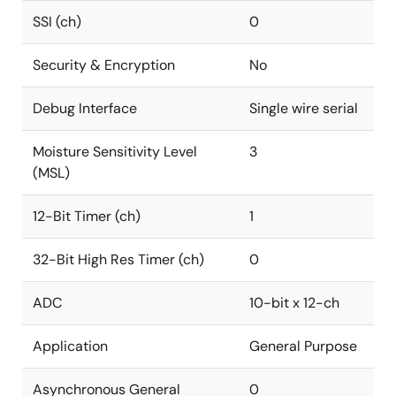
SSI (ch)
0
Security & Encryption
No
Debug Interface
Single wire serial
Moisture Sensitivity Level
3
(MSL)
12-Bit Timer (ch)
1
32-Bit High Res Timer (ch)
0
ADC
10-bit x 12-ch
Application
General Purpose
Asynchronous General
0