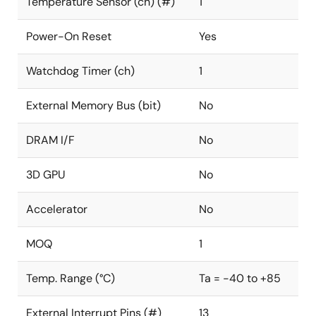
Temperature Sensor (ch) (#)
1
Power-On Reset
Yes
Watchdog Timer (ch)
1
External Memory Bus (bit)
No
DRAM I/F
No
3D GPU
No
Accelerator
No
MOQ
1
Temp. Range (°C)
Ta = -40 to +85
External Interrupt Pins (#)
13