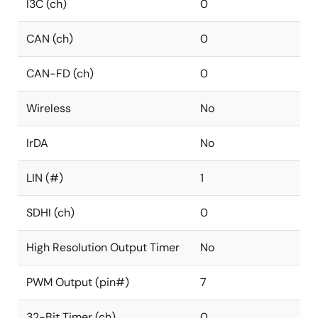
I3C (ch)
0
CAN (ch)
0
CAN-FD (ch)
0
Wireless
No
IrDA
No
LIN (#)
1
SDHI (ch)
0
High Resolution Output Timer
No
PWM Output (pin#)
7
32-Bit Timer (ch)
0