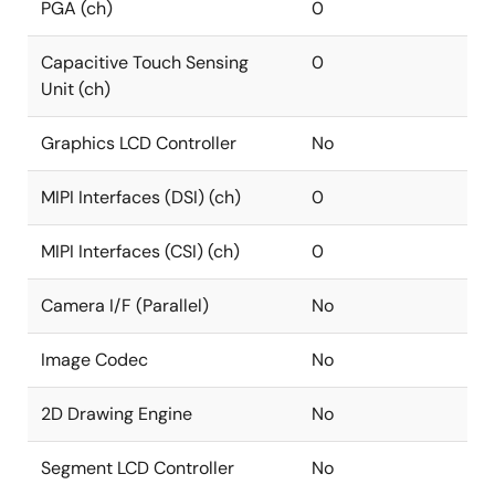
PGA (ch)
0
Capacitive Touch Sensing
0
Unit (ch)
Graphics LCD Controller
No
MIPI Interfaces (DSI) (ch)
0
MIPI Interfaces (CSI) (ch)
0
Camera I/F (Parallel)
No
Image Codec
No
2D Drawing Engine
No
Segment LCD Controller
No