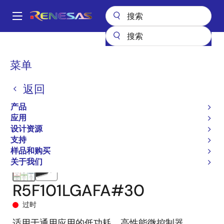
跳
转
A
到
Main
主
产品
微控制器和微处理器
RL78 低功耗 8 位和 16 位 MCU
RL78/G13
navigation
要
R5F101LGAFA#30
面
菜单
内
包
容
返回
屑
产品
应用
设计资源
支持
样品和购买
关于我们
R5F101LGAFA#30
过时
适用于通用应用的低功耗、高性能微控制器