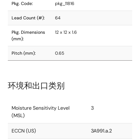
Pkg. Code:
pkg_11816
Lead Count (#):
64
Pkg. Dimensions
12 x 12 x 1.6
(mm):
Pitch (mm):
0.65
环境和出口类别
Moisture Sensitivity Level
3
(MSL)
ECCN (US)
3A991.a.2