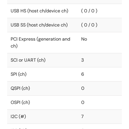
USB HS (host ch/device ch)
( 0 / 0 )
USB SS (host ch/device ch)
( 0 / 0 )
PCI Express (generation and
No
ch)
SCI or UART (ch)
3
SPI (ch)
6
QSPI (ch)
0
OSPI (ch)
0
I2C (#)
7