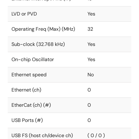
LVD or PVD
Yes
Operating Freq (Max) (MHz)
32
Sub-clock (32.768 kHz)
Yes
On-chip Oscillator
Yes
Ethernet speed
No
Ethernet (ch)
0
EtherCat (ch) (#)
0
USB Ports (#)
0
USB FS (host ch/device ch)
( 0 / 0 )