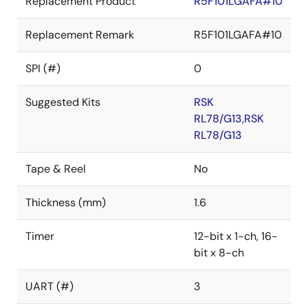
Replacement Product
R5F101LGAFA#10
Replacement Remark
R5F101LGAFA#10
SPI (#)
0
Suggested Kits
RSK
RL78/G13,RSK
RL78/G13
Tape & Reel
No
Thickness (mm)
1.6
Timer
12-bit x 1-ch, 16-
bit x 8-ch
UART (#)
3