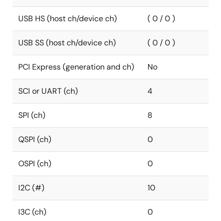
USB HS (host ch/device ch)
( 0 / 0 )
USB SS (host ch/device ch)
( 0 / 0 )
PCI Express (generation and ch)
No
SCI or UART (ch)
4
SPI (ch)
8
QSPI (ch)
0
OSPI (ch)
0
I2C (#)
10
I3C (ch)
0