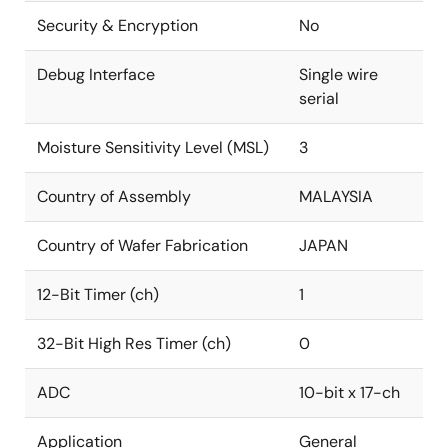
Security & Encryption
No
Debug Interface
Single wire
serial
Moisture Sensitivity Level (MSL)
3
Country of Assembly
MALAYSIA
Country of Wafer Fabrication
JAPAN
12-Bit Timer (ch)
1
32-Bit High Res Timer (ch)
0
ADC
10-bit x 17-ch
Application
General