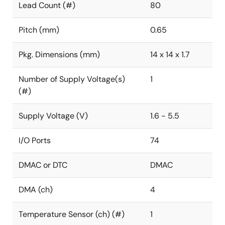
Lead Count (#)
80
Pitch (mm)
0.65
Pkg. Dimensions (mm)
14 x 14 x 1.7
Number of Supply Voltage(s)
1
(#)
Supply Voltage (V)
1.6 - 5.5
I/O Ports
74
DMAC or DTC
DMAC
DMA (ch)
4
Temperature Sensor (ch) (#)
1