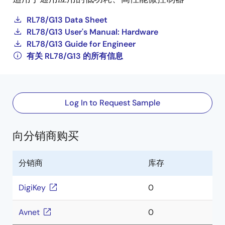
RL78/G13 Data Sheet
RL78/G13 User's Manual: Hardware
RL78/G13 Guide for Engineer
有关 RL78/G13 的所有信息
Log In to Request Sample
向分销商购买
分销商
库存
DigiKey
0
Avnet
0