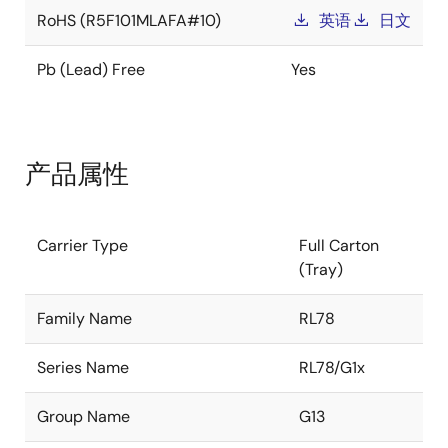
RoHS (R5F101MLAFA#10)
英语
日文
Pb (Lead) Free
Yes
产品属性
Carrier Type
Full Carton
(Tray)
Family Name
RL78
Series Name
RL78/G1x
Group Name
G13