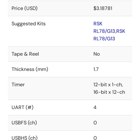
Price (USD)
$3.18781
Suggested Kits
RSK
RL78/G13,RSK
RL78/G13
Tape & Reel
No
Thickness (mm)
1.7
Timer
12-bit x 1-ch,
16-bit x 12-ch
UART (#)
4
USBFS (ch)
0
USBHS (ch)
0