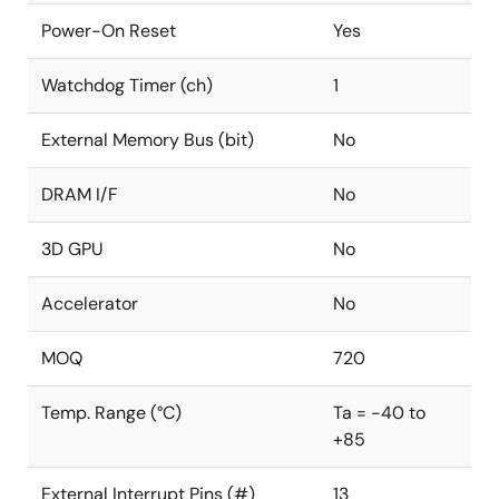
Power-On Reset
Yes
Watchdog Timer (ch)
1
External Memory Bus (bit)
No
DRAM I/F
No
3D GPU
No
Accelerator
No
MOQ
720
Temp. Range (°C)
Ta = -40 to
+85
External Interrupt Pins (#)
13