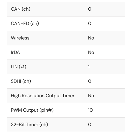
CAN (ch)
0
CAN-FD (ch)
0
Wireless
No
IrDA
No
LIN (#)
1
SDHI (ch)
0
High Resolution Output Timer
No
PWM Output (pin#)
10
32-Bit Timer (ch)
0