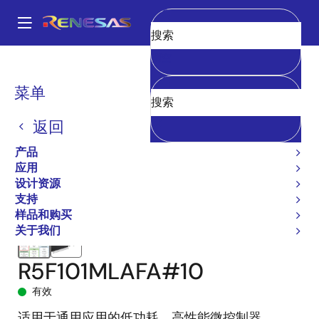
跳
转
A
到
Main
清空
主
产品
微控制器和微处理器
RL78 低功耗 8 位和 16 位 MCU
RL78/G13
navigation
要
R5F101MLAFA#10
面
菜单
内
包
容
返回
屑
产品
应用
设计资源
支持
样品和购买
关于我们
R5F101MLAFA#10
有效
适用于通用应用的低功耗、高性能微控制器