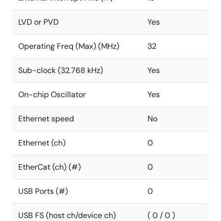
LVD or PVD
Yes
Operating Freq (Max) (MHz)
32
Sub-clock (32.768 kHz)
Yes
On-chip Oscillator
Yes
Ethernet speed
No
Ethernet (ch)
0
EtherCat (ch) (#)
0
USB Ports (#)
0
USB FS (host ch/device ch)
( 0 / 0 )