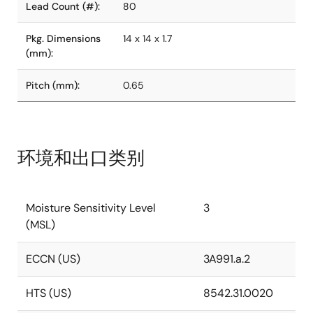
Lead Count (#):
80
Pkg. Dimensions
14 x 14 x 1.7
(mm):
Pitch (mm):
0.65
环境和出口类别
Moisture Sensitivity Level
3
(MSL)
ECCN (US)
3A991.a.2
HTS (US)
8542.31.0020