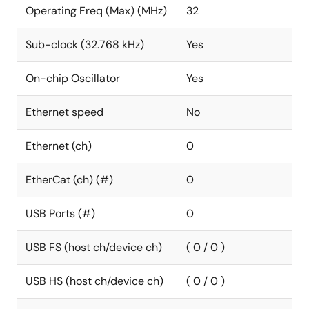
Operating Freq (Max) (MHz)
32
Sub-clock (32.768 kHz)
Yes
On-chip Oscillator
Yes
Ethernet speed
No
Ethernet (ch)
0
EtherCat (ch) (#)
0
USB Ports (#)
0
USB FS (host ch/device ch)
( 0 / 0 )
USB HS (host ch/device ch)
( 0 / 0 )