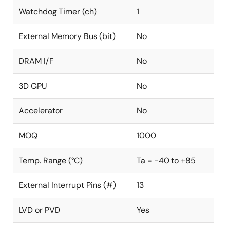
Watchdog Timer (ch)
1
External Memory Bus (bit)
No
DRAM I/F
No
3D GPU
No
Accelerator
No
MOQ
1000
Temp. Range (°C)
Ta = -40 to +85
External Interrupt Pins (#)
13
LVD or PVD
Yes