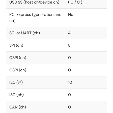
USB SS (host ch/device ch)
( 0 / 0 )
PCI Express (generation and
No
ch)
SCI or UART (ch)
4
SPI (ch)
8
QSPI (ch)
0
OSPI (ch)
0
I2C (#)
10
I3C (ch)
0
CAN (ch)
0