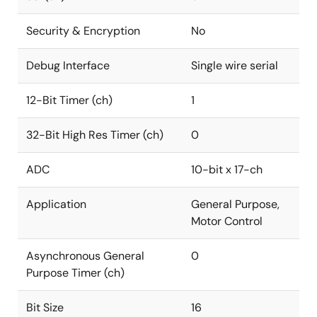
Security & Encryption
No
Debug Interface
Single wire serial
12-Bit Timer (ch)
1
32-Bit High Res Timer (ch)
0
ADC
10-bit x 17-ch
Application
General Purpose,
Motor Control
Asynchronous General
0
Purpose Timer (ch)
Bit Size
16