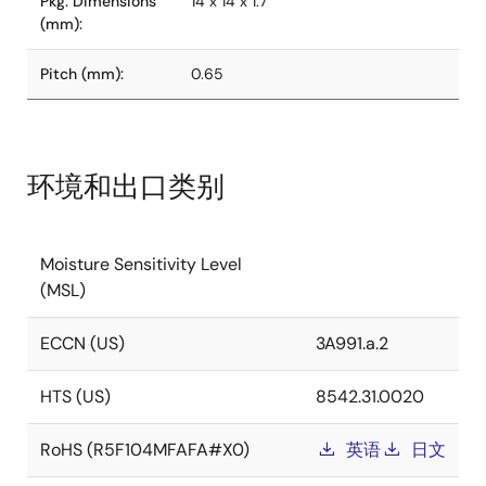
Pkg. Dimensions
14 x 14 x 1.7
(mm):
Pitch (mm):
0.65
环境和出口类别
Moisture Sensitivity Level
(MSL)
ECCN (US)
3A991.a.2
HTS (US)
8542.31.0020
RoHS (R5F104MFAFA#X0)
英语
日文