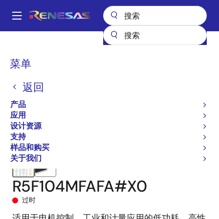
跳
转
A
到
Main
主
产品
微控制器和微处理器
RL78 低功耗 8 位和 16 位 MCU
RL78/G14
navigation
要
R5F104MFAFA#X0
面
菜单
内
包
容
返回
屑
产品
应用
设计资源
支持
样品和购买
关于我们
R5F104MFAFA#X0
过时
适用于电机控制、工业和计量应用的低功耗、高性