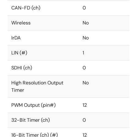
CAN-FD (ch)
0
Wireless
No
IrDA
No
LIN (#)
1
SDHI (ch)
0
High Resolution Output
No
Timer
PWM Output (pin#)
12
32-Bit Timer (ch)
0
16-Bit Timer (ch) (#)
12