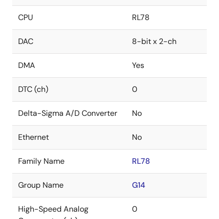
CPU
RL78
DAC
8-bit x 2-ch
DMA
Yes
DTC (ch)
0
Delta-Sigma A/D Converter
No
Ethernet
No
Family Name
RL78
Group Name
G14
High-Speed Analog
0