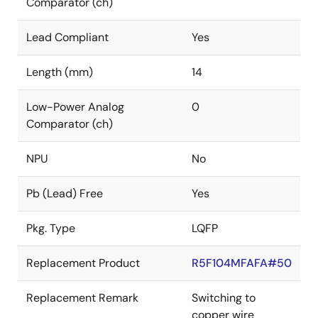
Comparator (ch)
Lead Compliant
Yes
Length (mm)
14
Low-Power Analog
0
Comparator (ch)
NPU
No
Pb (Lead) Free
Yes
Pkg. Type
LQFP
Replacement Product
R5F104MFAFA#50
Replacement Remark
Switching to
copper wire