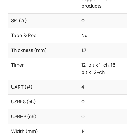
products
SPI (#)
0
Tape & Reel
No
Thickness (mm)
1.7
Timer
12-bit x 1-ch, 16-
bit x 12-ch
UART (#)
4
USBFS (ch)
0
USBHS (ch)
0
Width (mm)
14