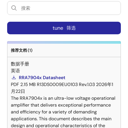
tune
筛选
推荐文档 (1)
数据手册
英语
RRA7904x Datasheet
PDF
2.15 MB
R13DS0009EU0103 Rev.1.03
2026年1
月22日
The RRA7904x is an ultra-low voltage operational
amplifier that delivers exceptional performance
and efficiency for a variety of demanding
applications. This document describes the main
design and operational characteristics of the