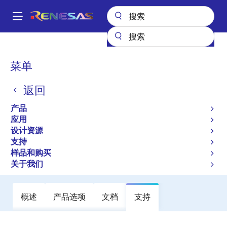
跳
转
A
到
Main
主
产品
放大器
运算放大器
通用运算放大器
RRA79044
navigation
要
面
菜单
RRA79044
内
包
容
返回
有效
产品长期供货
NEW
屑
四通道、超低功耗 RRIO 运算放大器
产品
应用
设计资源
数据手册
支持
样品和购买
立即订购
关于我们
概述
产品选项
文档
支持