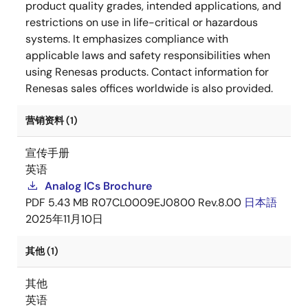
product quality grades, intended applications, and
restrictions on use in life-critical or hazardous
systems. It emphasizes compliance with
applicable laws and safety responsibilities when
using Renesas products. Contact information for
Renesas sales offices worldwide is also provided.
营销资料 (1)
宣传手册
英语
Analog ICs Brochure
PDF
5.43 MB
R07CL0009EJ0800 Rev.8.00
日本語
2025年11月10日
其他 (1)
其他
英语