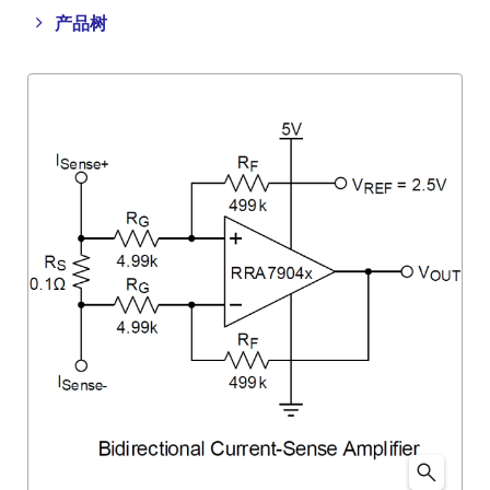
Close
Open
产品树
product
product
tree
tree
menu
menu