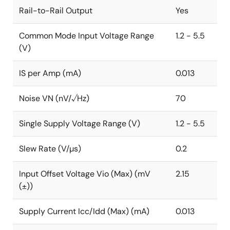
Rail-to-Rail Output
Yes
Common Mode Input Voltage Range
1.2 - 5.5
(V)
IS per Amp (mA)
0.013
Noise VN (nV/√Hz)
70
Single Supply Voltage Range (V)
1.2 - 5.5
Slew Rate (V/µs)
0.2
Input Offset Voltage Vio (Max) (mV
2.15
(±))
Supply Current Icc/Idd (Max) (mA)
0.013