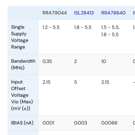
RRA79044
ISL28413
RRA78640
Single
1.2 - 5.5
1.8 - 5.5
1.5 - 5.5,
1
Supply
1.8 - 5.5
Voltage
Range
Bandwidth
0.35
2
10
(MHz)
Input
2.15
5
2.15
Offset
Voltage
Vio (Max)
(mV (±))
IBIAS (nA)
0.001
0.003
0.0066