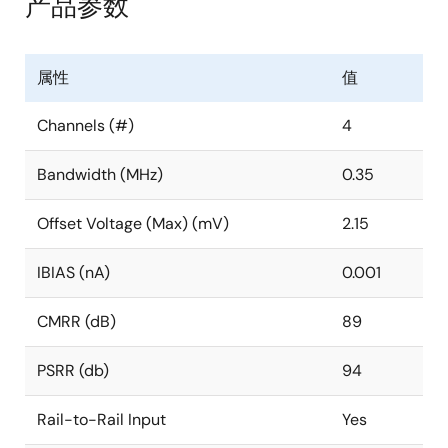
产品参数
属性
值
Channels (#)
4
Bandwidth (MHz)
0.35
Offset Voltage (Max) (mV)
2.15
IBIAS (nA)
0.001
CMRR (dB)
89
PSRR (db)
94
Rail-to-Rail Input
Yes