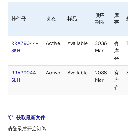
供应
库
器件号
状态
样品
封装
期限
存
RRA79044-
Active
Available
2036
有
TSS
SKH
Mar
库
存
RRA79044-
Active
Available
2036
有
SOI
SLH
Mar
库
存
获取最新文件
请登录后开启订阅