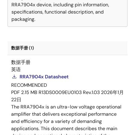
RRA7904x device, including pin information,
specifications, functional description, and
packaging.
数据手册 (1)
数据手册
英语
RRA7904x Datasheet
RECOMMENDED
PDF
2.15 MB
R13DS0009EU0103 Rev.1.03
2026年1月
22日
The RRA7904x is an ultra-low voltage operational
amplifier that delivers exceptional performance
and efficiency for a variety of demanding
applications. This document describes the main