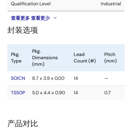
Qualification Level
Industrial
查看更多
查看更少
封装选项
Pkg.
Pkg.
Lead
Pitch
Dimensions
Type
Count (#)
(mm)
(mm)
SOICN
8.7 x 3.9 x 0.00
14
—
TSSOP
5.0 x 4.4 x 0.90
14
0.7
产品对比