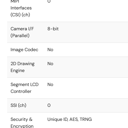
MIPI
0
Interfaces
(CSI) (ch)
Camera I/F
8-bit
(Parallel)
Image Codec
No
2D Drawing
No
Engine
Segment LCD
No
Controller
SSI (ch)
0
Security &
Unique ID, AES, TRNG
Encryption