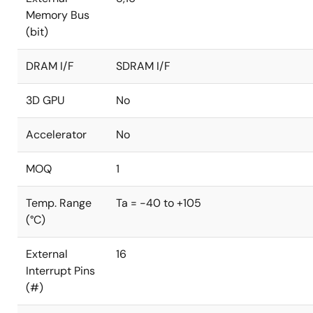
Memory Bus
(bit)
DRAM I/F
SDRAM I/F
3D GPU
No
Accelerator
No
MOQ
1
Temp. Range
Ta = -40 to +105
(°C)
External
16
Interrupt Pins
(#)