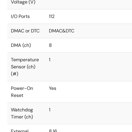
Voltage (V)
I/O Ports
112
DMAC or DTC
DMAC&DTC
DMA (ch)
8
Temperature
1
Sensor (ch)
(#)
Power-On
Yes
Reset
Watchdog
1
Timer (ch)
External
8,16