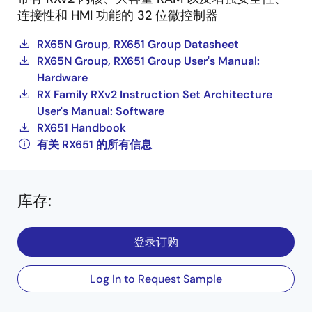
连接性和 HMI 功能的 32 位微控制器
RX65N Group, RX651 Group Datasheet
RX65N Group, RX651 Group User's Manual:
Hardware
RX Family RXv2 Instruction Set Architecture
User's Manual: Software
RX651 Handbook
有关 RX651 的所有信息
库存
:
登录订购
Log In to Request Sample