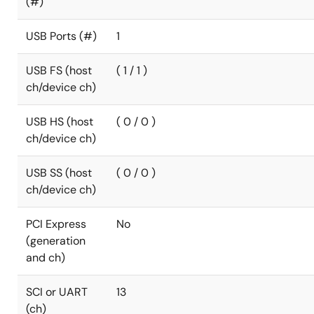
(#)
USB Ports (#)
1
USB FS (host
( 1 / 1 )
ch/device ch)
USB HS (host
( 0 / 0 )
ch/device ch)
USB SS (host
( 0 / 0 )
ch/device ch)
PCI Express
No
(generation
and ch)
SCI or UART
13
(ch)