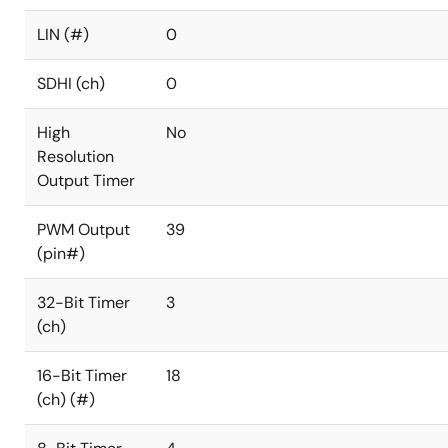
LIN (#)
0
SDHI (ch)
0
High
No
Resolution
Output Timer
PWM Output
39
(pin#)
32-Bit Timer
3
(ch)
16-Bit Timer
18
(ch) (#)