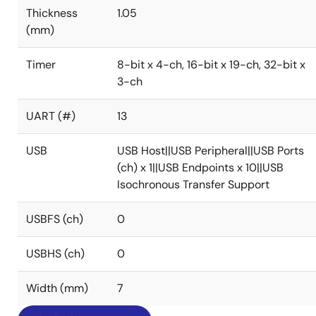
Thickness
1.05
(mm)
Timer
8-bit x 4-ch, 16-bit x 19-ch, 32-bit x
3-ch
UART (#)
13
USB
USB Host||USB Peripheral||USB Ports
(ch) x 1||USB Endpoints x 10||USB
Isochronous Transfer Support
USBFS (ch)
0
USBHS (ch)
0
Width (mm)
7