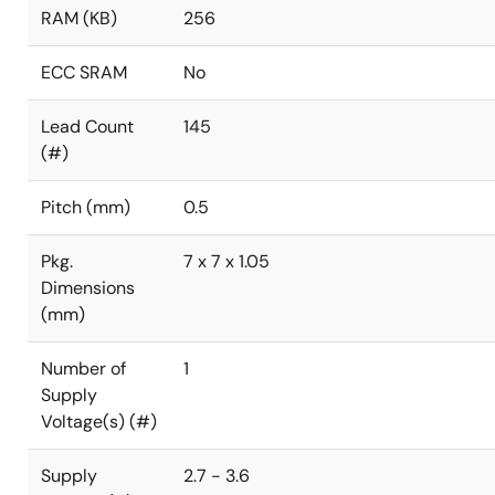
RAM (KB)
256
ECC SRAM
No
Lead Count
145
(#)
Pitch (mm)
0.5
Pkg.
7 x 7 x 1.05
Dimensions
(mm)
Number of
1
Supply
Voltage(s) (#)
Supply
2.7 - 3.6