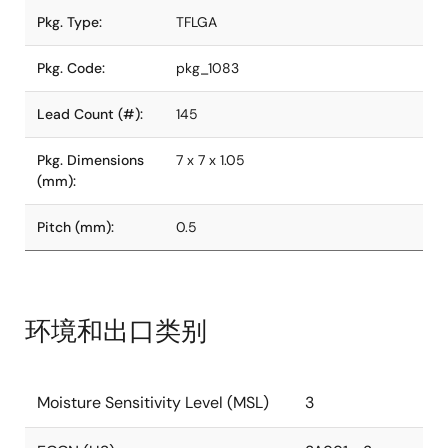
Pkg. Type:
TFLGA
Pkg. Code:
pkg_1083
Lead Count (#):
145
Pkg. Dimensions
7 x 7 x 1.05
(mm):
Pitch (mm):
0.5
环境和出口类别
Moisture Sensitivity Level (MSL)
3