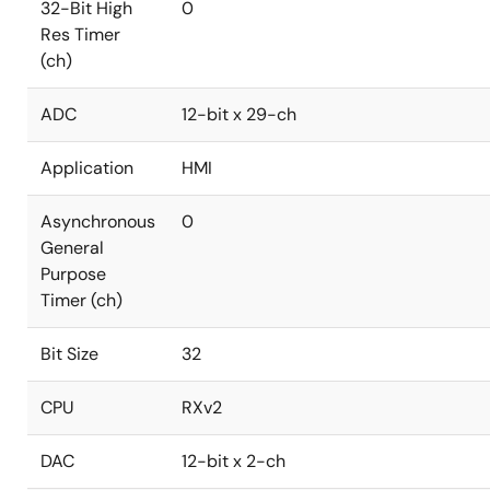
32-Bit High
0
Res Timer
(ch)
ADC
12-bit x 29-ch
Application
HMI
Asynchronous
0
General
Purpose
Timer (ch)
Bit Size
32
CPU
RXv2
DAC
12-bit x 2-ch