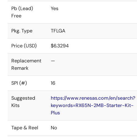
Pb (Lead)
Yes
Free
Pkg. Type
TFLGA
Price (USD)
$6.3294
Replacement
—
Remark
SPI (#)
16
Suggested
https://www.renesas.com/en/search?
Kits
keywords=RX65N-2MB-Starter-Kit-
Plus
Tape & Reel
No