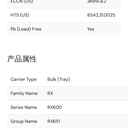
ECCN (US)
3A991.a.2
HTS (US)
8542.31.0025
Pb (Lead) Free
Yes
产品属性
Carrier Type
Bulk (Tray)
Family Name
RX
Series Name
RX600
Group Name
RX651