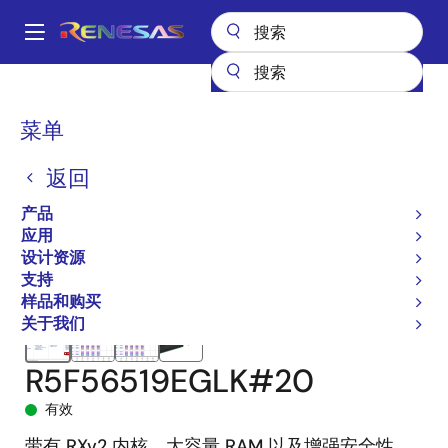
跳
转
A
到
Main
主
产品
微控制器和微处理器
RX 系列 32 位高性能/高效能 MCU
RX651
navigation
要
R5F56519EGLK#20
面
菜单
内
包
容
返回
屑
产品
应用
设计资源
支持
样品和购买
关于我们
R5F56519EGLK#20
有效
带有 RXv2 内核、大容量 RAM 以及增强安全性、