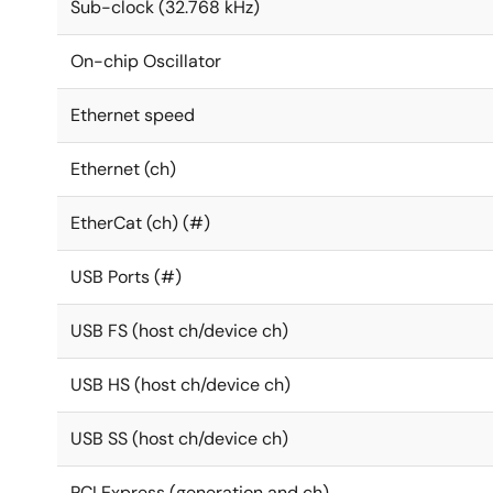
Sub-clock (32.768 kHz)
On-chip Oscillator
Ethernet speed
Ethernet (ch)
EtherCat (ch) (#)
USB Ports (#)
USB FS (host ch/device ch)
USB HS (host ch/device ch)
USB SS (host ch/device ch)
PCI Express (generation and ch)