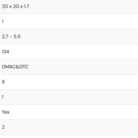
20 x 20 x 1.7
1
2.7 - 5.5
134
DMAC&DTC
8
1
Yes
2