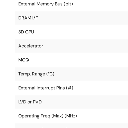
External Memory Bus (bit)
DRAM I/F
3D GPU
Accelerator
MOQ
Temp. Range (°C)
External Interrupt Pins (#)
LVD or PVD
Operating Freq (Max) (MHz)