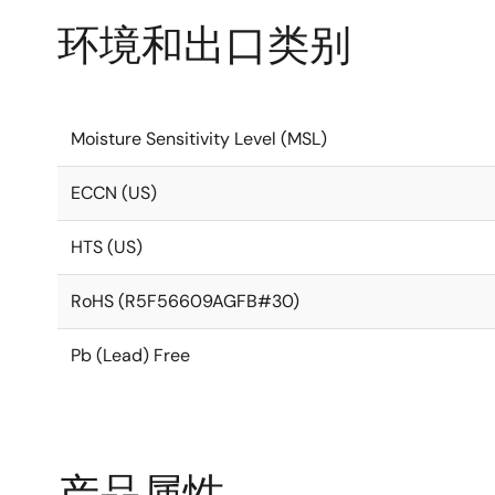
环境和出口类别
Moisture Sensitivity Level (MSL)
ECCN (US)
HTS (US)
RoHS (R5F56609AGFB#30)
Pb (Lead) Free
产品属性