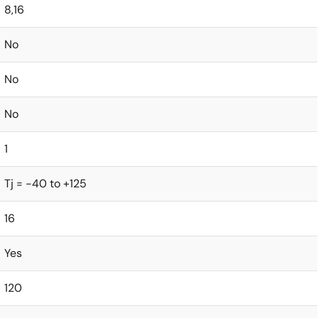
8,16
No
No
No
1
Tj = -40 to +125
16
Yes
120