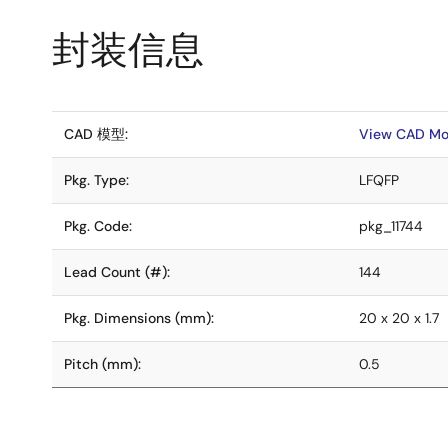
封装信息
CAD 模型:
View CAD Mo
Pkg. Type:
LFQFP
Pkg. Code:
pkg_11744
Lead Count (#):
144
Pkg. Dimensions (mm):
20 x 20 x 1.7
Pitch (mm):
0.5