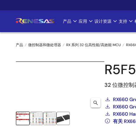
跳
转
到
产品
应用
设计资源
支持
Main
主
要
navigation
内
产品
微控制器和微处理器
RX 系列 32 位高性能/高效能 MCU
RX66
容
面
R5F
包
屑
32 位微控
RX660 Gr
RX660 Gro
RX660 Ha
有关 RX6