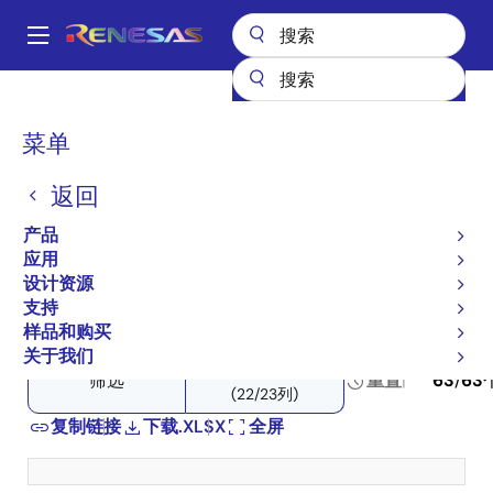
跳
转
A
到
Main
主
产品
开关和多路复用器
产品选择器: 开关和多路复用器
navigation
要
面
菜单
产品选择器: 开关和多路复
内
包
容
用器
返回
屑
产品
应用
设计资源
Close
Open
产品树
支持
product
product
样品和购买
tree
tree
关于我们
纵列
menu
menu
筛选
重置
63
/
63
(22/23列)
复制链接
下载.XLSX
全屏