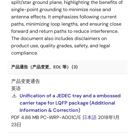
split/star ground plane, highlighting the benefits of
single-point grounding to minimize noise and
antenna effects. It emphasizes following current
paths, minimizing loop lengths, and ensuring close
forward and return paths to reduce interference.
The document also includes disclaimers on
product use, quality grades, safety, and legal
compliance.
产品通告（产品变更、EOL 等） (3)
产品变更通告
英语
Unification of a JEDEC tray and a embossed
carrier tape for LQFP package (Additional
Information & Correction)
PDF
4.86 MB
PC-WRP-A001C/E
日本語
2018年1月
23日