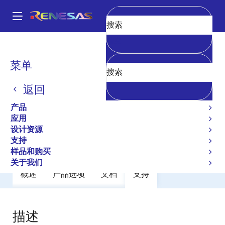
跳
转
A
到
Main
清空
主
产品
General Parts
UPC2909T
navigation
要
面
菜单
UPC2909T
内
包
容
返回
过时
屑
3 Terminal Regulators
产品
应用
设计资源
数据手册
支持
样品和购买
关于我们
概述
产品选项
文档
支持
描述