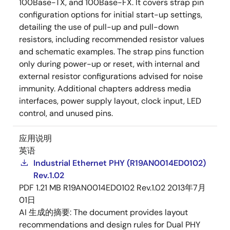
100Base-TX, and 100Base-FX. It covers strap pin
configuration options for initial start-up settings,
detailing the use of pull-up and pull-down
resistors, including recommended resistor values
and schematic examples. The strap pins function
only during power-up or reset, with internal and
external resistor configurations advised for noise
immunity. Additional chapters address media
interfaces, power supply layout, clock input, LED
control, and unused pins.
应用说明
英语
Industrial Ethernet PHY (R19AN0014ED0102)
Rev.1.02
PDF
1.21 MB
R19AN0014ED0102 Rev.1.02
2013年7月
01日
AI 生成的摘要:
The document provides layout
recommendations and design rules for Dual PHY