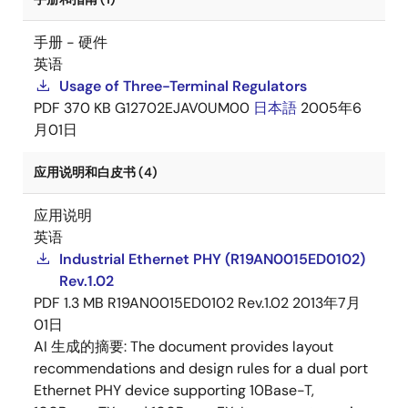
手册 - 硬件
英语
Usage of Three-Terminal Regulators
PDF
370 KB
G12702EJAV0UM00
日本語
2005年6
月01日
应用说明和白皮书 (4)
应用说明
英语
Industrial Ethernet PHY (R19AN0015ED0102)
Rev.1.02
PDF
1.3 MB
R19AN0015ED0102 Rev.1.02
2013年7月
01日
AI 生成的摘要:
The document provides layout
recommendations and design rules for a dual port
Ethernet PHY device supporting 10Base-T,