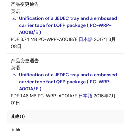
产品变更通告
英语
Unification of a JEDEC tray and a embossed
carrier tape for LQFP package ( PC-WRP-
A001B/E )
PDF
3.74 MB
PC-WRP-A001B/E
日本語
2017年3月
08日
产品变更通告
英语
Unification of a JEDEC tray and a embossed
carrier tape for LQFP package ( PC-WRP-
A001A/E )
PDF
1.46 MB
PC-WRP-A001A/E
日本語
2016年7月
01日
其他 (1)
其他