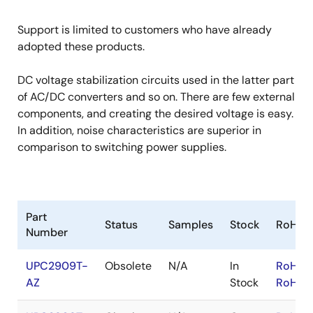
Support is limited to customers who have already
adopted these products.
DC voltage stabilization circuits used in the latter part
of AC/DC converters and so on. There are few external
components, and creating the desired voltage is easy.
In addition, noise characteristics are superior in
comparison to switching power supplies.
Part
Status
Samples
Stock
RoHS
Number
UPC2909T-
Obsolete
N/A
In
RoHS:
AZ
Stock
RoHS: