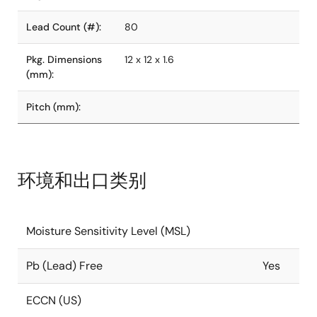
Lead Count (#):
80
Pkg. Dimensions
12 x 12 x 1.6
(mm):
Pitch (mm):
环境和出口类别
Moisture Sensitivity Level (MSL)
Pb (Lead) Free
Yes
ECCN (US)