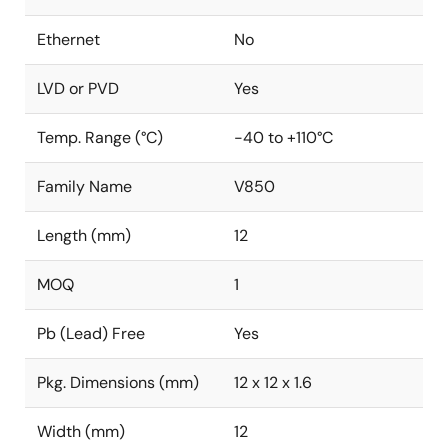
Ethernet
No
LVD or PVD
Yes
Temp. Range (°C)
-40 to +110°C
Family Name
V850
Length (mm)
12
MOQ
1
Pb (Lead) Free
Yes
Pkg. Dimensions (mm)
12 x 12 x 1.6
Width (mm)
12