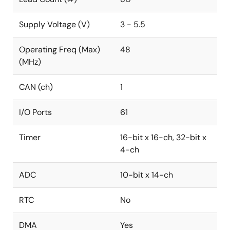
Supply Voltage (V)
3 - 5.5
Operating Freq (Max)
48
(MHz)
CAN (ch)
1
I/O Ports
61
Timer
16-bit x 16-ch, 32-bit x
4-ch
ADC
10-bit x 14-ch
RTC
No
DMA
Yes