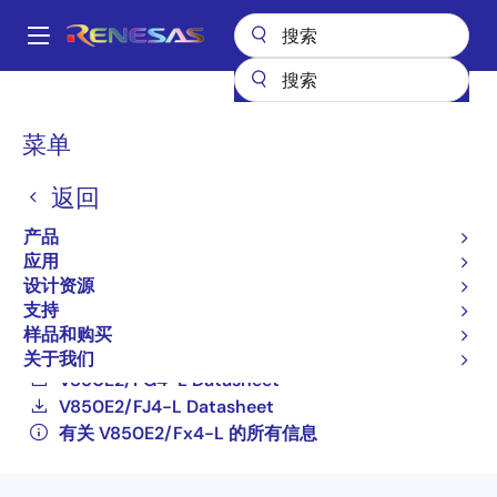
跳
转
A
到
Main
主
产品
General Parts
V850E2/Fx4-L
UPD70F3573GKA1-GAK-AX
navigation
要
面
菜单
内
UPD70F3573GKA1-GAK-
包
容
返回
AX
屑
产品
停产前限时购买
应用
32-bit Microcontrollers (Non Promotion)
设计资源
支持
V850E2/FE4-L Datasheet
样品和购买
V850E2/FF4-L Datasheet
关于我们
V850E2/FG4-L Datasheet
V850E2/FJ4-L Datasheet
有关 V850E2/Fx4-L 的所有信息