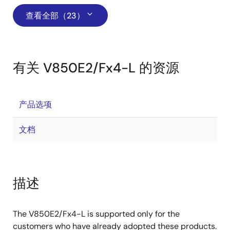
查看全部（23）
有关 V850E2/Fx4-L 的资源
产品选项
文档
描述
The V850E2/Fx4-L is supported only for the
customers who have already adopted these products.