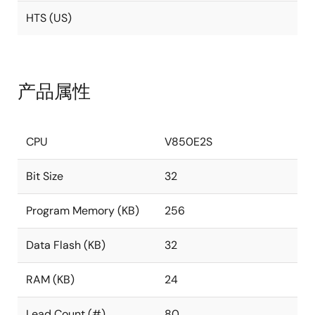
HTS (US)
产品属性
CPU
V850E2S
Bit Size
32
Program Memory (KB)
256
Data Flash (KB)
32
RAM (KB)
24
Lead Count (#)
80