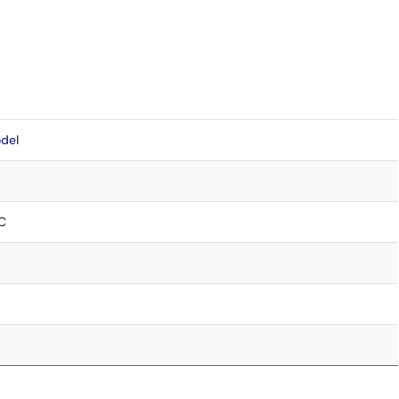
del
C