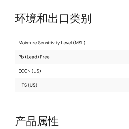
环境和出口类别
Moisture Sensitivity Level (MSL)
Pb (Lead) Free
ECCN (US)
HTS (US)
产品属性