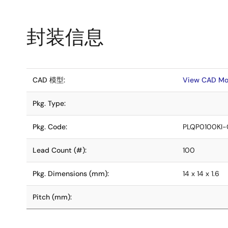
封装信息
CAD 模型:
View CAD Mo
Pkg. Type:
Pkg. Code:
PLQP0100KI-
Lead Count (#):
100
Pkg. Dimensions (mm):
14 x 14 x 1.6
Pitch (mm):