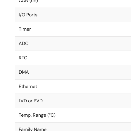
CAN (ch)
I/O Ports
Timer
ADC
RTC
DMA
Ethernet
LVD or PVD
Temp. Range (°C)
Family Name