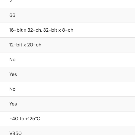
2
66
16-bit x 32-ch, 32-bit x 8-ch
12-bit x 20-ch
No
Yes
No
Yes
-40 to +125°C
V850