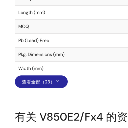
Length (mm)
MOQ
Pb (Lead) Free
Pkg. Dimensions (mm)
Width (mm)
查看全部（23）
有关 V850E2/Fx4 的