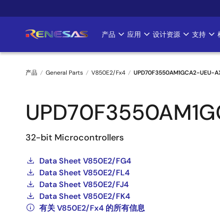
跳
转
到
产品
应用
设计资源
支持
Main
主
要
navigation
内
产品
General Parts
V850E2/Fx4
UPD70F3550AM1GCA2-UEU-A
容
面
UPD70F3550AM1G
包
屑
32-bit Microcontrollers
Data Sheet V850E2/FG4
Data Sheet V850E2/FL4
Data Sheet V850E2/FJ4
Data Sheet V850E2/FK4
有关 V850E2/Fx4 的所有信息