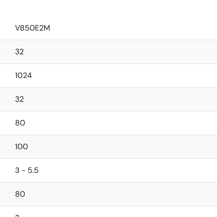
V850E2M
32
1024
32
80
100
3 - 5.5
80