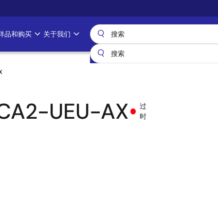
样品和购买
关于我们
X
CA2-UEU-AX
过
时