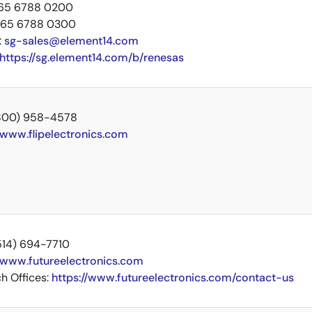
+65 6788 0200
 +65 6788 0300
:
sg-sales@element14.com
https://sg.element14.com/b/renesas
 (800) 958-4578
www.flipelectronics.com
(514) 694-7710
www.futureelectronics.com
h Offices:
https://www.futureelectronics.com/contact-us