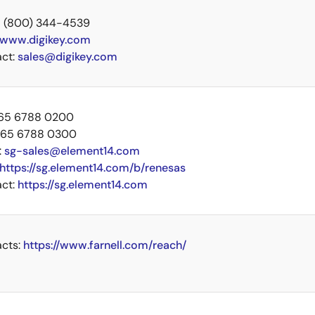
+1 (800) 344-4539
www.digikey.com
act:
sales@digikey.com
+65 6788 0200
 +65 6788 0300
:
sg-sales@element14.com
https://sg.element14.com/b/renesas
act:
https://sg.element14.com
acts:
https://www.farnell.com/reach/