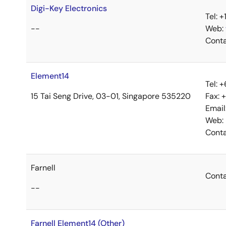
Digi-Key Electronics
Tel: 
--
Web:
Cont
Element14
Tel: 
15 Tai Seng Drive, 03-01, Singapore 535220
Fax:
Email
Web:
Cont
Farnell
Cont
--
Farnell Element14 (Other)