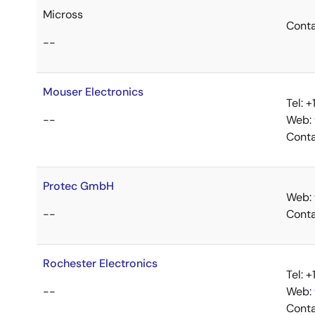
Micross
Cont
--
Mouser Electronics
Tel: 
--
Web:
Cont
Protec GmbH
Web:
--
Cont
Rochester Electronics
Tel: 
--
Web:
Cont