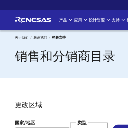
跳
转
到
产品
应用
设计资源
支持
Main
主
要
navigation
内
关于我们
联系我们
销售支持
容
面
销售和分销商目录
包
屑
更改区域
国家/地区
类型