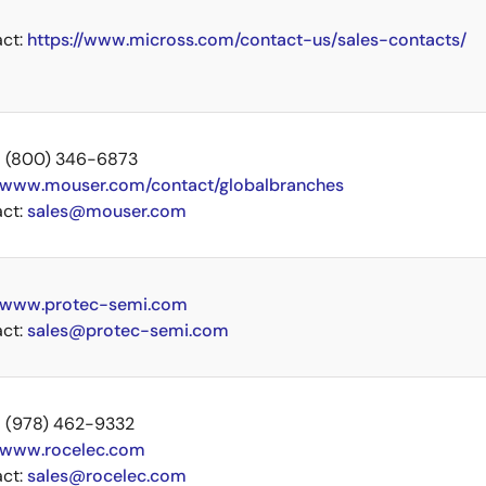
act:
https://www.micross.com/contact-us/sales-contacts/
+1 (800) 346-6873
www.mouser.com/contact/globalbranches
act:
sales@mouser.com
www.protec-semi.com
act:
sales@protec-semi.com
+1 (978) 462-9332
www.rocelec.com
act:
sales@rocelec.com