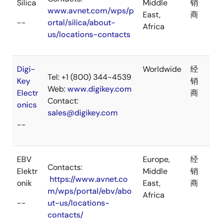
Silica
Middle
销
www.avnet.com/wps/p
East,
商
--
ortal/silica/about-
Africa
us/locations-contacts
Digi-
Worldwide
经
Tel: +1 (800) 344-4539
Key
销
Web:
www.digikey.com
Electr
商
Contact:
onics
sales@digikey.com
--
EBV
Europe,
经
Contacts:
Elektr
Middle
销
https://www.avnet.co
onik
East,
商
m/wps/portal/ebv/abo
Africa
--
ut-us/locations-
contacts/