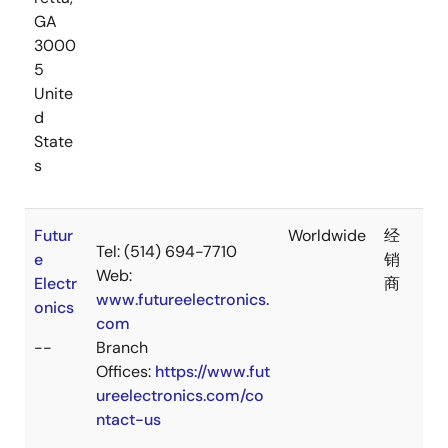
GA
3000
5
Unite
d
State
s
Futur
Worldwide
经
Tel: (514) 694-7710
e
销
Web:
Electr
商
www.futureelectronics.
onics
com
--
Branch
Offices:
https://www.fut
ureelectronics.com/co
ntact-us