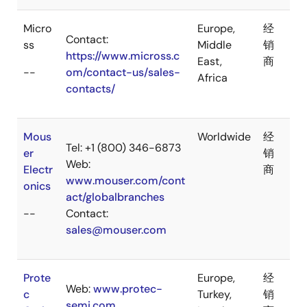
Micro
Europe,
经
Contact:
ss
Middle
销
https://www.micross.c
East,
商
--
om/contact-us/sales-
Africa
contacts/
Mous
Worldwide
经
Tel: +1 (800) 346-6873
er
销
Web:
Electr
商
www.mouser.com/cont
onics
act/globalbranches
--
Contact:
sales@mouser.com
Prote
Europe,
经
Web:
www.protec-
c
Turkey,
销
semi.com