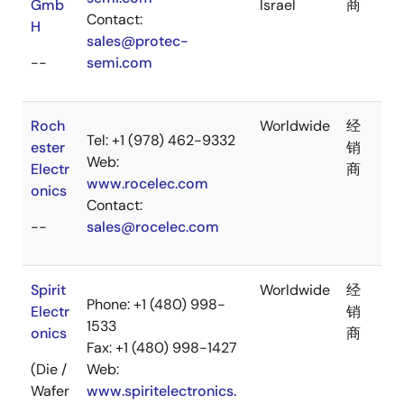
Gmb
Israel
商
Contact:
H
sales@protec-
--
semi.com
Roch
Worldwide
经
Tel: +1 (978) 462-9332
ester
销
Web:
Electr
商
www.rocelec.com
onics
Contact:
--
sales@rocelec.com
Spirit
Worldwide
经
Phone: +1 (480) 998-
Electr
销
1533
onics
商
Fax: +1 (480) 998-1427
(Die /
Web:
Wafer
www.spiritelectronics.