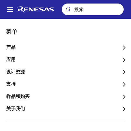
跳
转
A
到
Main
主
关于我们
联系我们
销售支持
navigation
菜单
要
面
销售和分销商目录
内
包
容
产品
屑
应用
设计资源
更改区域
支持
国家/地区
样品和购买
关于我们
类型