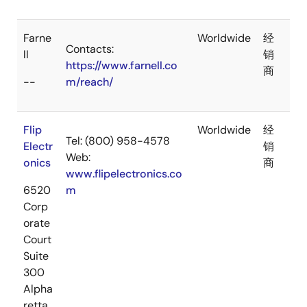
Farne
Worldwide
经
Contacts:
ll
销
https://www.farnell.co
商
--
m/reach/
Flip
Worldwide
经
Tel: (800) 958-4578
Electr
销
Web:
onics
商
www.flipelectronics.co
6520
m
Corp
orate
Court
Suite
300
Alpha
retta,