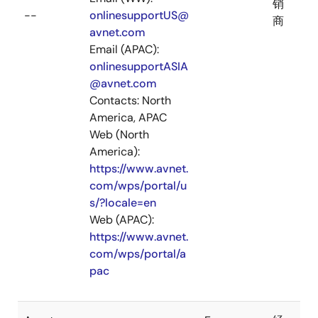
销
--
onlinesupportUS@
商
avnet.com
Email (APAC):
onlinesupportASIA
@avnet.com
Contacts: North
America, APAC
Web (North
America):
https://www.avnet.
com/wps/portal/u
s/?locale=en
Web (APAC):
https://www.avnet.
com/wps/portal/a
pac