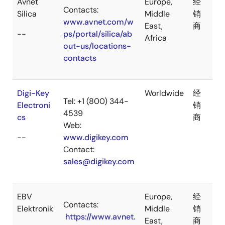
Avnet
Europe,
经
Contacts:
Silica
Middle
销
www.avnet.com/w
East,
商
--
ps/portal/silica/ab
Africa
out-us/locations-
contacts
Digi-Key
Worldwide
经
Tel: +1 (800) 344-
Electroni
销
4539
cs
商
Web:
--
www.digikey.com
Contact:
sales@digikey.com
EBV
Europe,
经
Contacts:
Elektronik
Middle
销
https://www.avnet.
East,
商