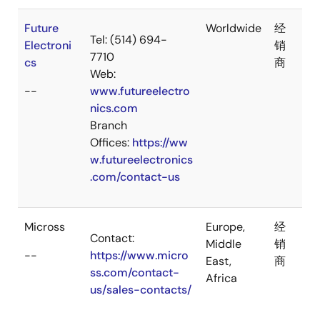
Future
Worldwide
经
Tel: (514) 694-
Electroni
销
7710
cs
商
Web:
--
www.futureelectro
nics.com
Branch
Offices:
https://ww
w.futureelectronics
.com/contact-us
Micross
Europe,
经
Contact:
Middle
销
--
https://www.micro
East,
商
ss.com/contact-
Africa
us/sales-contacts/