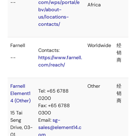
--
com/wps/portal/e
Africa
bv/about-
us/locations-
contacts/
Farnell
Worldwide
经
Contacts:
销
--
https://www.farnell.
商
com/reach/
Farnell
Other
经
Tel: +65 6788
Element1
销
0200
4 (Other)
商
Fax: +65 6788
15 Tai
0300
Seng
Email:
sg-
Drive, 03-
sales@element14.c
01,
om