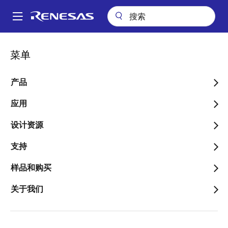
跳
转
A
到
Main
主
关于我们
联系我们
销售支持
navigation
菜单
要
面
销售和分销商目录
内
包
容
产品
屑
应用
设计资源
更改区域
支持
国家/地区
样品和购买
关于我们
类型