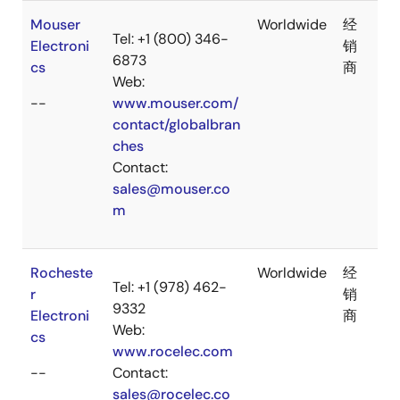
Mouser
Worldwide
经
Tel: +1 (800) 346-
Electroni
销
6873
cs
商
Web:
--
www.mouser.com/
contact/globalbran
ches
Contact:
sales@mouser.co
m
Rocheste
Worldwide
经
Tel: +1 (978) 462-
r
销
9332
Electroni
商
Web:
cs
www.rocelec.com
--
Contact:
sales@rocelec.co