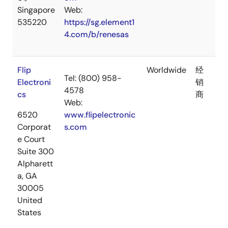
Singapore
Web:
535220
https://sg.element1
4.com/b/renesas
Flip
Worldwide
经
Tel: (800) 958-
Electroni
销
4578
cs
商
Web:
6520
www.flipelectronic
Corporat
s.com
e Court
Suite 300
Alpharett
a, GA
30005
United
States