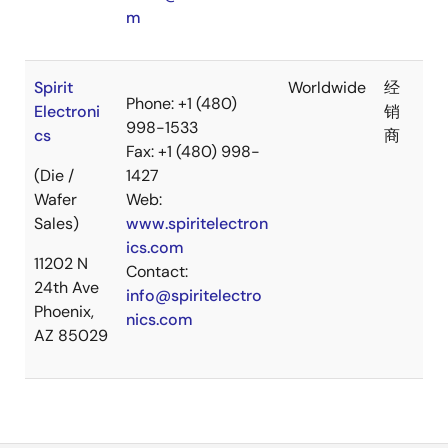
m
Spirit
Worldwide
经
Phone: +1 (480)
Electroni
销
998-1533
cs
商
Fax: +1 (480) 998-
(Die /
1427
Wafer
Web:
Sales)
www.spiritelectron
ics.com
11202 N
Contact:
24th Ave
info@spiritelectro
Phoenix,
nics.com
AZ 85029