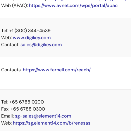
Web (APAC):
https://www.avnet.com/wps/portal/apac
Tel: +1 (800) 344-4539
Web:
www.digikey.com
Contact:
sales@digikey.com
Contacts:
https://www.farnell.com/reach/
Tel: +65 6788 0200
Fax: +65 6788 0300
Email:
sg-sales@element14.com
Web:
https://sg.element14.com/b/renesas