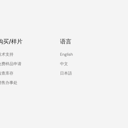
购买/样片
语言
技术支持
English
免费样品申请
中文
检查库存
日本語
销售办事处