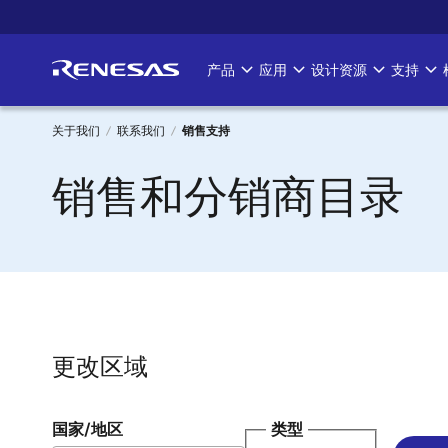
跳
转
到
产品
应用
设计资源
支持
Main
主
要
navigation
内
关于我们
联系我们
销售支持
容
面
销售和分销商目录
包
屑
更改区域
国家/地区
类型