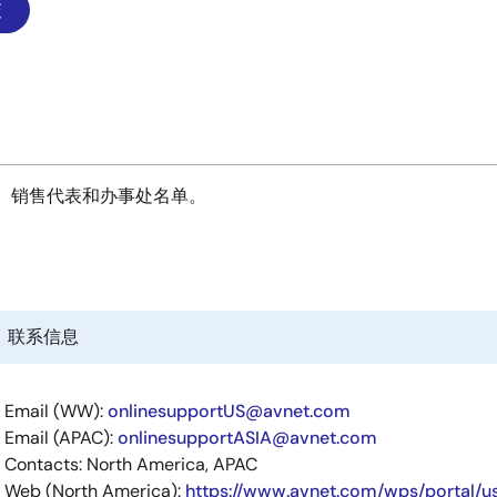
、销售代表和办事处名单。
联系信息
Email (WW):
onlinesupportUS@avnet.com
Email (APAC):
onlinesupportASIA@avnet.com
Contacts: North America, APAC
Web (North America):
https://www.avnet.com/wps/portal/u