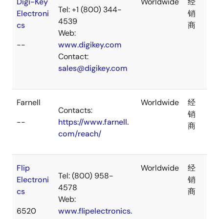
Digi-Key
Worldwide
经
Tel: +1 (800) 344-
Electroni
销
4539
cs
商
Web:
--
www.digikey.com
Contact:
sales@digikey.com
Farnell
Worldwide
经
Contacts:
销
--
https://www.farnell.
商
com/reach/
Flip
Worldwide
经
Tel: (800) 958-
Electroni
销
4578
cs
商
Web:
6520
www.flipelectronics.