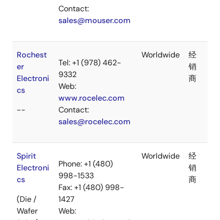
Contact:
sales@mouser.com
Rochest
Worldwide
经
Tel: +1 (978) 462-
er
销
9332
Electroni
商
Web:
cs
www.rocelec.com
--
Contact:
sales@rocelec.com
Spirit
Worldwide
经
Phone: +1 (480)
Electroni
销
998-1533
cs
商
Fax: +1 (480) 998-
(Die /
1427
Wafer
Web: