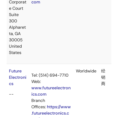
Corporat
com
e Court
Suite
300
Alpharet
ta, GA
30005
United
States
Future
Worldwide
经
Tel: (514) 694-7710
Electroni
销
Web:
cs
商
www.futureelectron
--
ics.com
Branch
Offices:
https://www
.futureelectronics.c