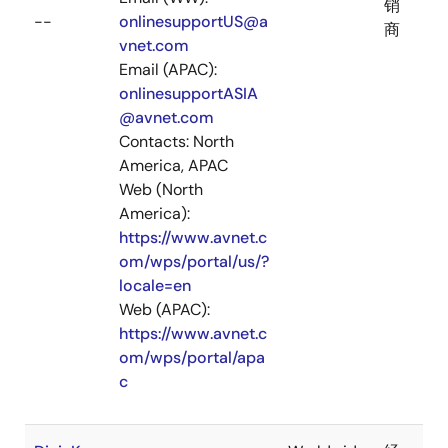
销
--
onlinesupportUS@a
商
vnet.com
Email (APAC):
onlinesupportASIA
@avnet.com
Contacts: North
America, APAC
Web (North
America):
https://www.avnet.c
om/wps/portal/us/?
locale=en
Web (APAC):
https://www.avnet.c
om/wps/portal/apa
c