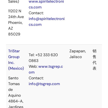
Sales)
www.spiritelectroni
cs.com
11202 N
Contact:
24th Ave
info@spiritelectroni
Phoenix,
cs.com
AZ
85029
TriStar
Zapapan,
销
Tel: +52 333 620
Group
Jalisco
售
0863
Inc.
代
Web:
www.tsgrep.c
(Mexico)
表
om
Santo
Contact:
Tomas
info@tsgrep.com
de
Aquino
4864-A,
Jardines