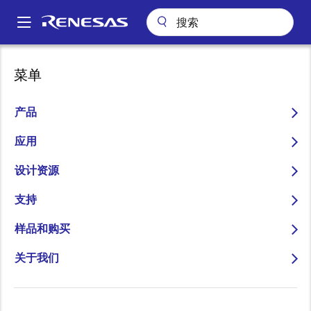
跳
转
A
到
Main
主
关于我们
联系我们
销售支持
navigation
菜单
要
面
销售和分销商目录
内
包
容
产品
屑
应用
设计资源
更改区域
支持
国家/地区
样品和购买
关于我们
类型