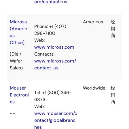
om/contact-us
Micross
Americas
经
Phone: +1 (407)
(Americ
销
298-7100
as
商
Web:
Office)
www.micross.com
(Die /
Contacts:
Wafer
www.micross.com/
Sales)
contact-us
Mouser
Worldwide
经
Tel: +1 (800) 346-
Electroni
销
6873
cs
商
Web:
--
www.mouser.com/c
ontact/globalbranc
hes