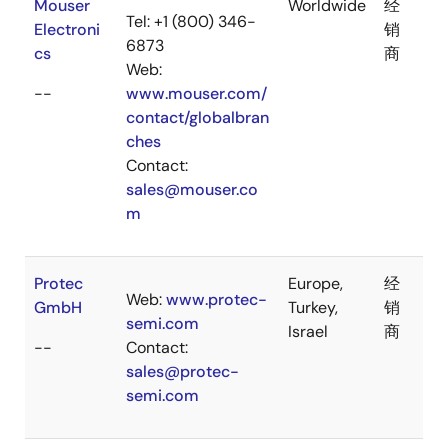
Mouser
Worldwide
经
Tel: +1 (800) 346-
Electroni
销
6873
cs
商
Web:
--
www.mouser.com/
contact/globalbran
ches
Contact:
sales@mouser.co
m
Protec
Europe,
经
Web:
www.protec-
GmbH
Turkey,
销
semi.com
Israel
商
--
Contact:
sales@protec-
semi.com