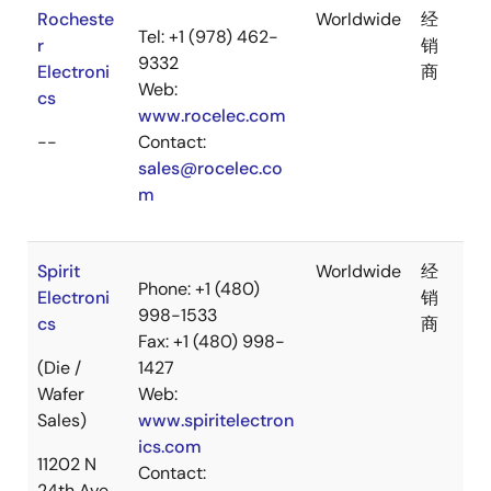
Rocheste
Worldwide
经
Tel: +1 (978) 462-
r
销
9332
Electroni
商
Web:
cs
www.rocelec.com
--
Contact:
sales@rocelec.co
m
Spirit
Worldwide
经
Phone: +1 (480)
Electroni
销
998-1533
cs
商
Fax: +1 (480) 998-
(Die /
1427
Wafer
Web:
Sales)
www.spiritelectron
ics.com
11202 N
Contact:
24th Ave