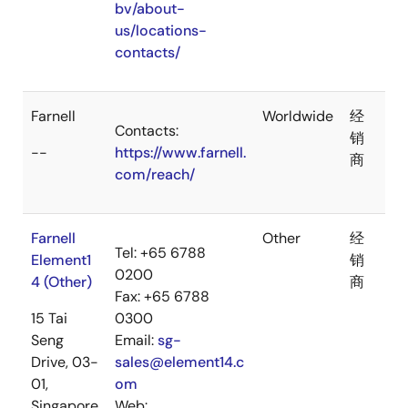
bv/about-
us/locations-
contacts/
Farnell
Worldwide
经
Contacts:
销
--
https://www.farnell.
商
com/reach/
Farnell
Other
经
Tel: +65 6788
Element1
销
0200
4 (Other)
商
Fax: +65 6788
15 Tai
0300
Seng
Email:
sg-
Drive, 03-
sales@element14.c
01,
om
Singapore
Web: