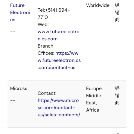
Future
Worldwide
经
Tel: (514) 694-
Electroni
销
7710
cs
商
Web:
--
www.futureelectro
nics.com
Branch
Offices:
https://ww
w.futureelectronics
.com/contact-us
Micross
Europe,
经
Contact:
Middle
销
--
https://www.micro
East,
商
ss.com/contact-
Africa
us/sales-contacts/