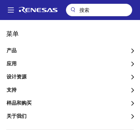
跳
转
A
到
Main
主
关于我们
联系我们
销售支持
navigation
菜单
要
面
销售和分销商目录
内
包
容
产品
屑
应用
设计资源
更改区域
支持
国家/地区
样品和购买
关于我们
类型