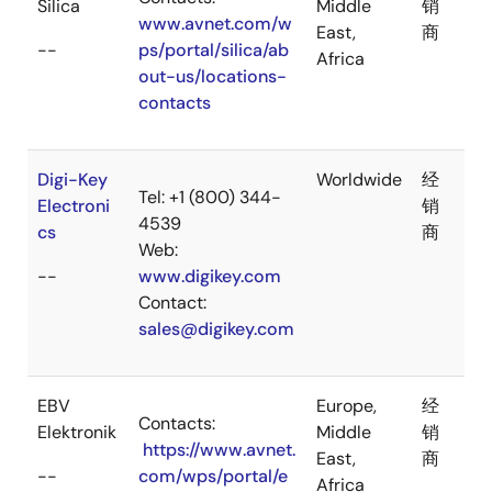
Silica
Middle
销
www.avnet.com/w
East,
商
--
ps/portal/silica/ab
Africa
out-us/locations-
contacts
Digi-Key
Worldwide
经
Tel: +1 (800) 344-
Electroni
销
4539
cs
商
Web:
--
www.digikey.com
Contact:
sales@digikey.com
EBV
Europe,
经
Contacts:
Elektronik
Middle
销
https://www.avnet.
East,
商
--
com/wps/portal/e
Africa