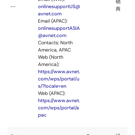
销
--
onlinesupportUS@
商
avnet.com
Email (APAC):
onlinesupportASIA
@avnet.com
Contacts: North
America, APAC
Web (North
America):
https://www.avnet.
com/wps/portal/u
s/?locale=en
Web (APAC):
https://www.avnet.
com/wps/portal/a
pac