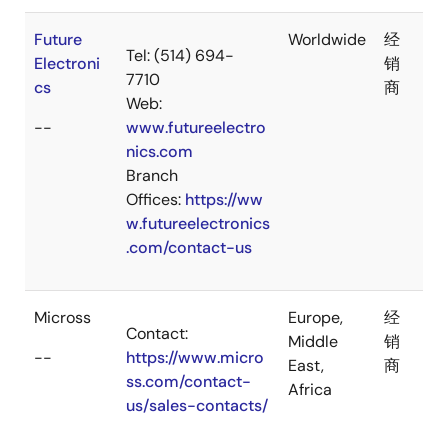
Future
Worldwide
经
Tel: (514) 694-
Electroni
销
7710
cs
商
Web:
--
www.futureelectro
nics.com
Branch
Offices:
https://ww
w.futureelectronics
.com/contact-us
Micross
Europe,
经
Contact:
Middle
销
--
https://www.micro
East,
商
ss.com/contact-
Africa
us/sales-contacts/