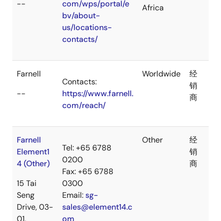
--
com/wps/portal/e
Africa
bv/about-
us/locations-
contacts/
Farnell
Worldwide
经
Contacts:
销
--
https://www.farnell.
商
com/reach/
Farnell
Other
经
Tel: +65 6788
Element1
销
0200
4 (Other)
商
Fax: +65 6788
15 Tai
0300
Seng
Email:
sg-
Drive, 03-
sales@element14.c
01,
om