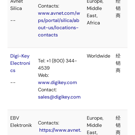
Avnet
Europe,
经
Contacts:
Silica
Middle
销
www.avnet.com/w
East,
商
--
ps/portal/silica/ab
Africa
out-us/locations-
contacts
Digi-Key
Worldwide
经
Tel: +1 (800) 344-
Electroni
销
4539
cs
商
Web:
--
www.digikey.com
Contact:
sales@digikey.com
EBV
Europe,
经
Contacts:
Elektronik
Middle
销
https://www.avnet.
East,
商