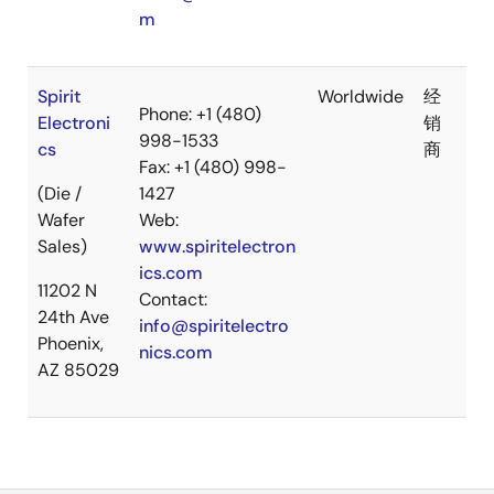
m
Spirit
Worldwide
经
Phone: +1 (480)
Electroni
销
998-1533
cs
商
Fax: +1 (480) 998-
(Die /
1427
Wafer
Web:
Sales)
www.spiritelectron
ics.com
11202 N
Contact:
24th Ave
info@spiritelectro
Phoenix,
nics.com
AZ 85029