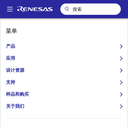
跳
转
A
到
Main
主
关于我们
联系我们
销售支持
navigation
菜单
要
面
销售和分销商目录
内
包
容
产品
屑
应用
设计资源
更改区域
支持
国家/地区
样品和购买
关于我们
类型