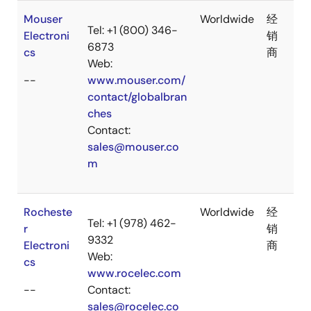
Mouser
Worldwide
经
Tel: +1 (800) 346-
Electroni
销
6873
cs
商
Web:
--
www.mouser.com/
contact/globalbran
ches
Contact:
sales@mouser.co
m
Rocheste
Worldwide
经
Tel: +1 (978) 462-
r
销
9332
Electroni
商
Web:
cs
www.rocelec.com
--
Contact:
sales@rocelec.co