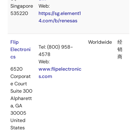
Singapore
Web:
535220
https://sg.element1
4.com/b/renesas
Flip
Worldwide
经
Tel: (800) 958-
Electroni
销
4578
cs
商
Web:
6520
www.flipelectronic
Corporat
s.com
e Court
Suite 300
Alpharett
a, GA
30005
United
States