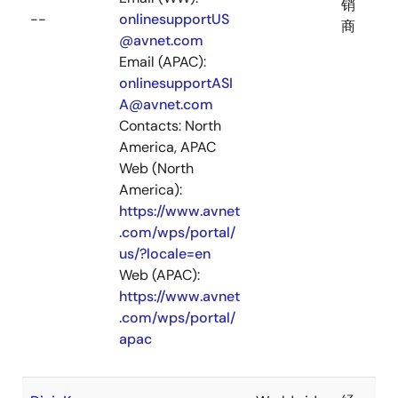
销
--
onlinesupportUS
商
@avnet.com
Email (APAC):
onlinesupportASI
A@avnet.com
Contacts: North
America, APAC
Web (North
America):
https://www.avnet
.com/wps/portal/
us/?locale=en
Web (APAC):
https://www.avnet
.com/wps/portal/
apac