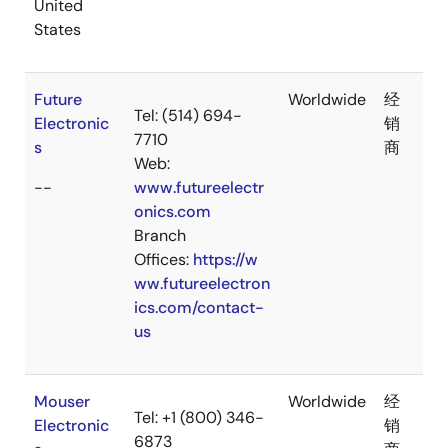
United
States
Future
Worldwide
经
Tel: (514) 694-
Electronic
销
7710
s
商
Web:
--
www.futureelectr
onics.com
Branch
Offices:
https://w
ww.futureelectron
ics.com/contact-
us
Mouser
Worldwide
经
Tel: +1 (800) 346-
Electronic
销
6873