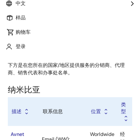
经销商
中文
销售代表
样品
增值代理商
购物车
登录
下方是在您所在的国家/地区提供服务的分销商、代理
商、销售代表和办事处名单。
纳米比亚
类
描述
联系信息
位置
型
Avnet
Worldwide
经
Email (WW):