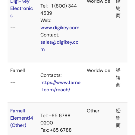
Digi-Key
Worldwide
经
Tel: +1 (800) 344-
Electronic
销
4539
s
商
Web:
--
www.digikey.com
Contact:
sales@digikey.co
m
Farnell
Worldwide
经
Contacts:
销
--
https://www.farne
商
ll.com/reach/
Farnell
Other
经
Tel: +65 6788
Element14
销
0200
(Other)
商
Fax: +65 6788