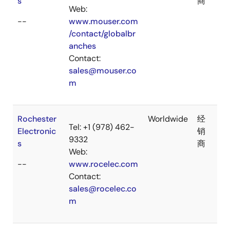
s
商
Web:
--
www.mouser.com
/contact/globalbr
anches
Contact:
sales@mouser.co
m
Rochester
Worldwide
经
Tel: +1 (978) 462-
Electronic
销
9332
s
商
Web:
--
www.rocelec.com
Contact:
sales@rocelec.co
m