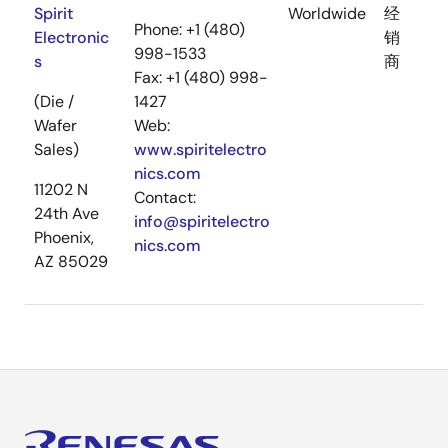
Spirit
Worldwide
经
Phone: +1 (480)
Electronic
销
998-1533
s
商
Fax: +1 (480) 998-
(Die /
1427
Wafer
Web:
Sales)
www.spiritelectro
nics.com
11202 N
Contact:
24th Ave
info@spiritelectro
Phoenix,
nics.com
AZ 85029