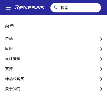
跳
转
A
到
Main
主
关于我们
联系我们
销售支持
navigation
菜单
要
面
销售和分销商目录
内
包
容
产品
屑
应用
设计资源
更改区域
支持
国家/地区
样品和购买
关于我们
类型