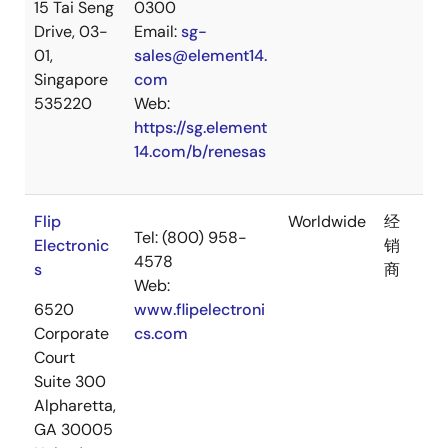
15 Tai Seng
0300
Drive, 03-
Email:
sg-
01,
sales@element14.
Singapore
com
535220
Web:
https://sg.element
14.com/b/renesas
Flip
Worldwide
经
Tel: (800) 958-
Electronic
销
4578
s
商
Web:
6520
www.flipelectroni
Corporate
cs.com
Court
Suite 300
Alpharetta,
GA 30005