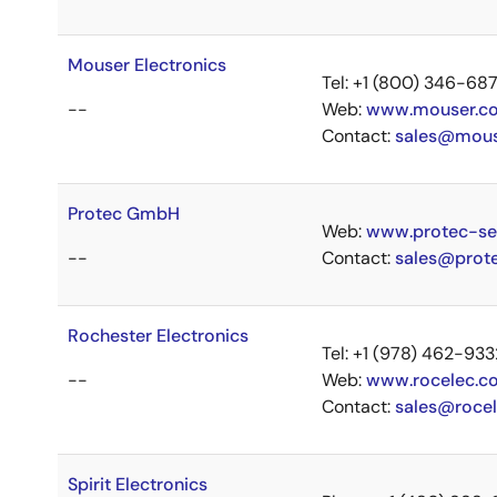
Mouser Electronics
Tel: +1 (800) 346-68
--
Web:
www.mouser.co
Contact:
sales@mous
Protec GmbH
Web:
www.protec-s
--
Contact:
sales@prot
Rochester Electronics
Tel: +1 (978) 462-93
--
Web:
www.rocelec.c
Contact:
sales@roce
Spirit Electronics