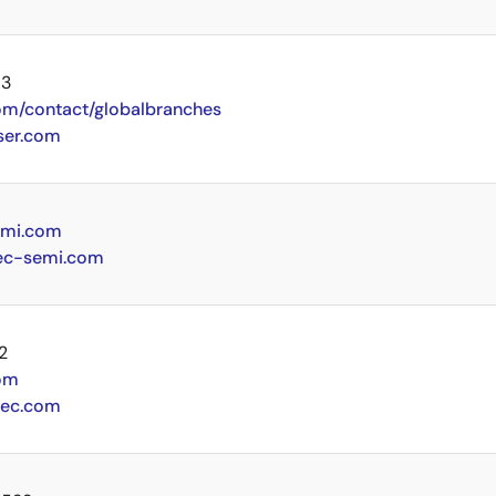
73
m/contact/globalbranches
er.com
emi.com
ec-semi.com
32
om
lec.com