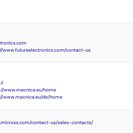
tronics.com
://www.futureelectronics.com/contact-us
il
p://www.macnica.eu/home
://www.macnica.eu/de/home
.micross.com/contact-us/sales-contacts/