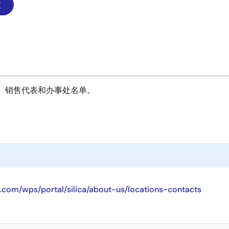
、销售代表和办事处名单。
com/wps/portal/silica/about-us/locations-contacts