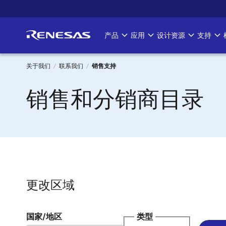
跳
转
到
产品
应用
设计资源
支持
Main
主
要
navigation
内
关于我们
联系我们
销售支持
容
面
销售和分销商目录
包
屑
更改区域
国家/地区
类型