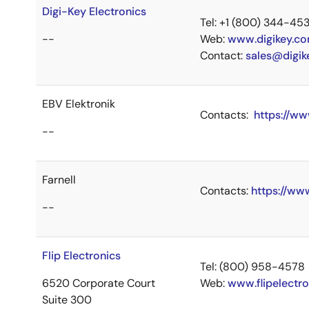
Digi-Key Electronics
Tel: +1 (800) 344-45
--
Web:
www.digikey.c
Contact:
sales@digik
EBV Elektronik
Contacts:
https://w
--
Farnell
Contacts:
https://ww
--
Flip Electronics
Tel: (800) 958-4578
6520 Corporate Court
Web:
www.flipelectr
Suite 300