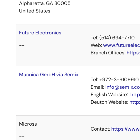
Alpharetta, GA 30005
United States
Future Electronics
Tel: (514) 694-7710
--
Web:
www.futureelec
Branch Offices:
https
Macnica GmbH via Semix
Tel: +972-3-9109910
*
Email:
info@semix.co.
English Website:
htt
Deutch Website:
http
Micross
Contact:
https://www
--