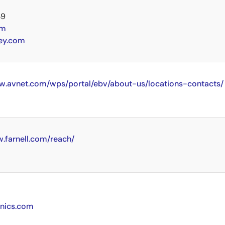
39
om
ey.com
ww.avnet.com/wps/portal/ebv/about-us/locations-contacts/
w.farnell.com/reach/
onics.com