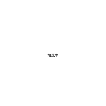
获取最新信息
通过电子邮件获取最新消息、产品和解决方案。
立即注册
公司
加载中
公司概览
工作机会
投资者
新闻中心
持续发展
联系我们