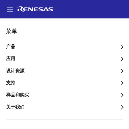
跳
转
A
到
Main
主
navigation
菜单
要
内
容
产品
应用
设计资源
支持
样品和购买
关于我们