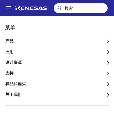
跳
转
A
到
Main
主
技术支持
技术支持
半導体セミナー
組み込みC言語入門～文法編～
navigation
菜单
要
面
組み込みC言語入門～文法
内
包
容
产品
編～
屑
应用
设计资源
支持
样品和购买
关于我们
获取最新信息