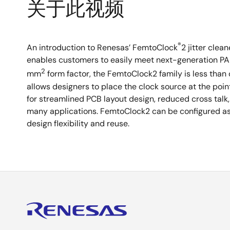
关于此视频
®
An introduction to Renesas’ FemtoClock
2 jitter clea
enables customers to easily meet next-generation PA
2
mm
form factor, the FemtoClock2 family is less than o
allows designers to place the clock source at the point
for streamlined PCB layout design, reduced cross talk, 
many applications. FemtoClock2 can be configured as a 
design flexibility and reuse.