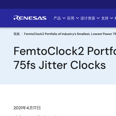
跳
转
到
产品
应用
设计资源
支持
Main
主
要
navigation
内
视频
FemtoClock2 Portfolio of Industry’s Smallest, Lowest Power 75
容
面
FemtoClock2 Portfo
包
75fs Jitter Clocks
屑
2021年4月17日