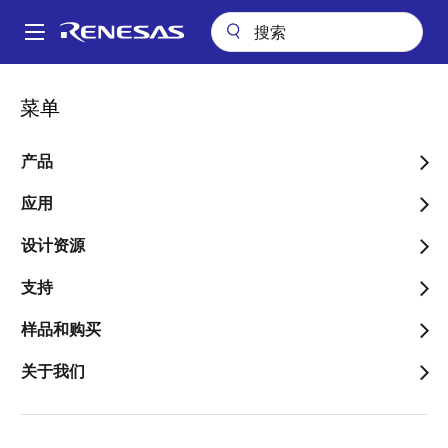
跳
转
A
到
Main
主
视频
How to Prune your Model Using DRP-AI TVM
navigation
菜单
要
面
How to Prune your Model
内
包
容
产品
Using DRP-AI TVM
屑
应用
设计资源
2024年10月5日
支持
关于此视频
样品和购买
关于我们
This video shows how to prune your model using DRP-
AI TVM, covering setup, preparation, pruning, and
testing in a simple step-by-step process.