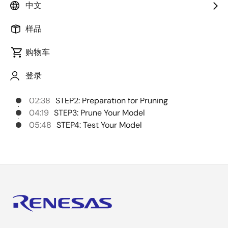
中文
样品
章节
购物车
00:00
Opening
登录
00:09
Introduction
00:50
STEP1: Setup DRP-AI Extension Pack
02:38
STEP2: Preparation for Pruning
04:19
STEP3: Prune Your Model
05:48
STEP4: Test Your Model