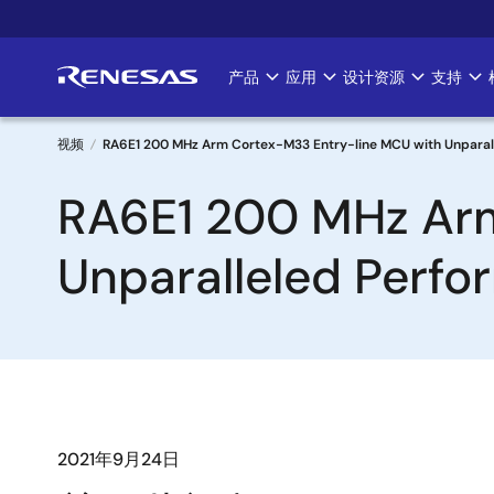
跳
转
到
产品
应用
设计资源
支持
Main
主
要
navigation
内
视频
RA6E1 200 MHz Arm Cortex-M33 Entry-line MCU with Unparall
容
面
RA6E1 200 MHz Arm
包
Unparalleled Perf
屑
2021年9月24日