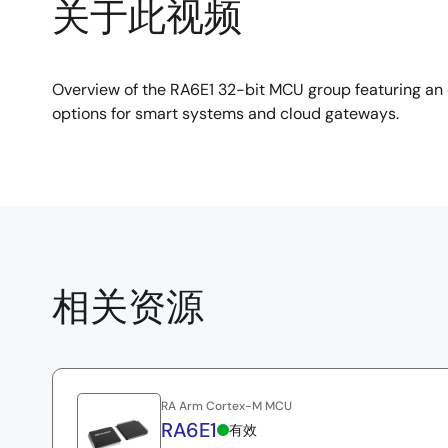
关于此视频
Overview of the RA6E1 32-bit MCU group featuring an
options for smart systems and cloud gateways.
相关资源
RA Arm Cortex-M MCU
RA6E1
有效