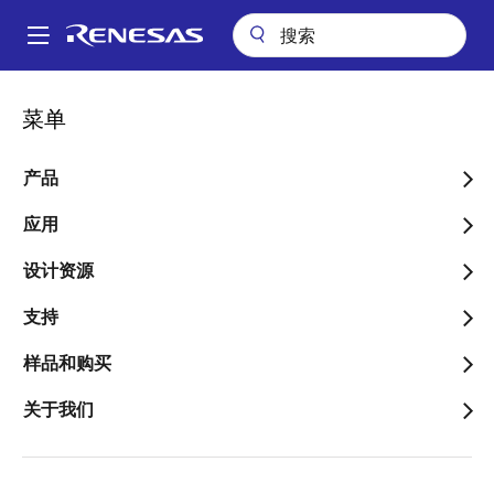
跳
转
A
到
Main
主
关于
新闻中心
Intersil推出高集成度多芯电池组监测器
navigation
菜单
要
面
Intersil推出高集成度多芯电
内
包
容
产品
池组监测器
屑
应用
ISL94202提供丰富的功能，可实现最小
的锂离子电池组设计
设计资源
支持
样品和购买
2017年3月14日
关于我们
美国加州、MILPITAS
--- 2017年3月14日 —全球领先的
半导体解决方案供应商瑞萨电子株式会社（TSE: 6723）