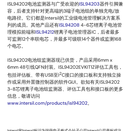
ISL94202电池监测器与广受欢迎的
ISL94203
器件引脚兼
容，后者支持针对更高端的3端子电池组的单独充电/放
电路径。它们都是Intersil的工业级电池管理解决方案系
列的成员。其他产品还有
ISL94208
4-6芯锂离子电池管
理模拟前端和
ISL94212
锂离子电池管理器IC，后者最多
可监测12个串联电芯，并最多可级联14个器件或监测168
个电芯。
ISL94202电池组监测器现已供货，产品采用6mm x
6mm 48引线QFN封装。ISL94202EVKIT1Z评估工具包，
2
包括评估板、带有USB至I
C接口的接口板和支持独立操
作或采用外置微控制器的软件GUI。欲知有关ISL94202
3-8芯锂离子电池组监测器、评估工具包和接口板的更多
信息，敬请访问
www.intersil.com/products/isl94202
。
Intersil和Intersil标识为瑞萨电子株式会社子公司Intersil公司商标或注