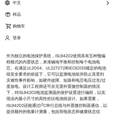
子公司Intersil今天宣布，推出ISL94202 3至8芯电池组监
中文
测器，可支持诸如真空吸尘器、草坪修剪机、手持电动
工具、电动自行车、小型摩托车、电动玩具和电能储存
样品
等需要锂离子电池和其他化学电池的系统。为了锂离子
电池的使用安全，需要系统对其进行监测和保护。高度
购物车
集成的ISL94202电池组监测器可帮助实现超小的2端子设
计，并准确地监测、保护可充电电池组，可实现电芯均
登录
衡，确保系统的安全工作。
作为独立的电池保护系统，ISL94202使用具有五种预编
程模式的内置状态，来准确地平衡和控制每个电池电
芯。在满足UL2054、UL2271/72和IEC62133规定的电池
组安全要求的前提下，它可以监测电池组并防止其受到
灾难性事件影响，如硬件故障、短路和电芯电压过充/过
度放电。设计工程师还可在无需外置微控制器的情况
下，对ISL94202电池监测器的保护设置进行编程，以实
现业内最小尺寸的高性价比电池组设计。如果需要，
2
ISL94202还能通过I
C串行总线与外置微控制器通信，以
提供额外的电量计测量，包括荷电状态和健康状态信