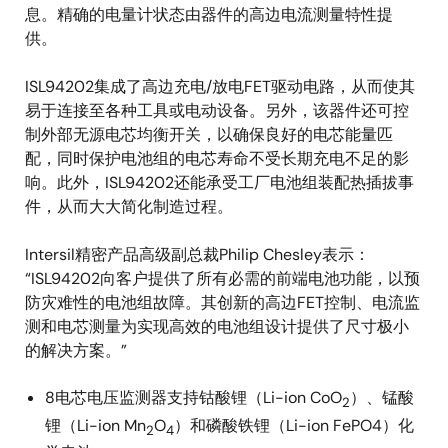
息。精确的电量计状态由器件的高边电流测量特性提
供。
ISL94202集成了高边充电/放电FET驱动电路，从而使其
易于连接至各种工具或电动设备。另外，该器件还可控
制外部无源电芯均衡开关，以确保良好的电芯能量匹
配，同时保护电池组的电芯寿命不受长期充电不足的影
响。此外，ISL94202还能承受工厂电池组装配热插拔事
件，从而大大简化制造过程。
Intersil精密产品高级副总裁Philip Chesley表示：
“ISL94202向客户提供了所有必需的前端电池功能，以预
防灾难性的电池组故障。其创新的高边FET控制、电流监
测和电芯测量为实现高效的电池组设计提供了尺寸极小
的解决方案。”
8电芯电压监测器支持钴酸锂（Li-ion CoO
）、锰酸
2
锂（Li-ion Mn
O
）和磷酸铁锂（Li-ion FePO4）化
2
4