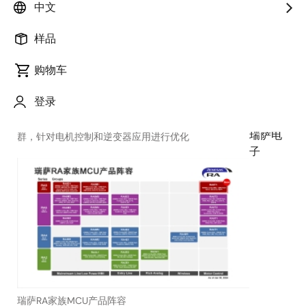
年 1 月
中文
30 日，
中国北
样品
京讯
-
全球半
购物车
导体解
登录
决方案
供应商
基于Arm Cortex-M85处理器的RA8T1高性能MCU产品
瑞萨电
群，针对电机控制和逆变器应用进行优化
子
瑞萨RA家族MCU产品阵容