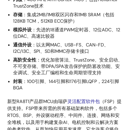
TrustZone技术
存储
：集成2MB/1MB双区闪存和1MB SRAM（包括
128KB TCM，512KB ECC保护）
模拟外设
：先进的18通道PWM定时器、12位ADC、12
位DAC、高速比较器
通信外设
：以太网MAC、USB-FS、CAN-FD、
I2C/I3C、SPI、SD和MMC存储卡接口
高阶安全性
：优化加密算法、TrustZone、安全启动、
不可变存储、带DPA/SPA攻击保护的防篡改功能、安
全调试、安全工厂编程和生命周期管理支持
封装
：100引脚、144引脚和176引脚LQFP，224引脚
BGA
新型RA8T1产品群MCU由瑞萨
灵活配置软件包
（FSP）提
供支持。FSP带来所需的所有基础架构软件，包括多个
RTOS、BSP、外设驱动程序、中间件、连接、网络和安
全堆栈，以及用于构建复杂AI、电机控制和云解决方案
的参考软件，从而加快应用开发速度。它允许客户将自