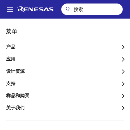
跳
转
A
到
Main
主
关于
新闻中心
瑞萨面向电机控制应用推出性能卓越的RA8 MCU
navigation
菜单
要
面
瑞萨面向电机控制应用推出
内
包
容
产品
性能卓越的RA8 MCU
屑
应用
基于Arm® Cortex®-M85处理器的RA8T1
MCU产品群，为工业、楼宇和家庭自动
设计资源
化应用提供低功耗操作和专用模拟功能
支持
样品和购买
关于我们
2024年1月30日
2024