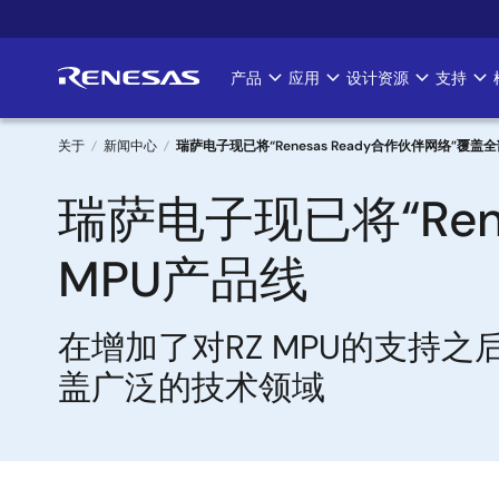
跳
转
到
产品
应用
设计资源
支持
Main
主
要
navigation
内
关于
新闻中心
瑞萨电子现已将“Renesas Ready合作伙伴网络”覆盖
容
面
瑞萨电子现已将“Ren
包
MPU产品线
屑
在增加了对RZ MPU的支持
盖广泛的技术领域