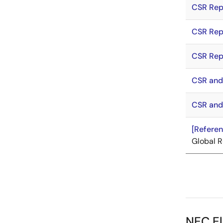
CSR Rep
CSR Rep
CSR Rep
CSR and
CSR and
[Refere
Global R
NEC El