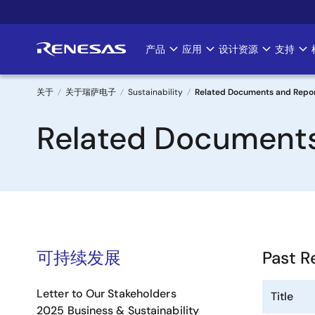
跳
转
到
产品
应用
设计资源
支持
Main
主
要
navigation
内
关于
关于瑞萨电子
Sustainability
Related Documents and Repor
容
面
Related Documents
包
屑
可持续发展
Past R
Letter to Our Stakeholders
Title
2025 Business & Sustainability