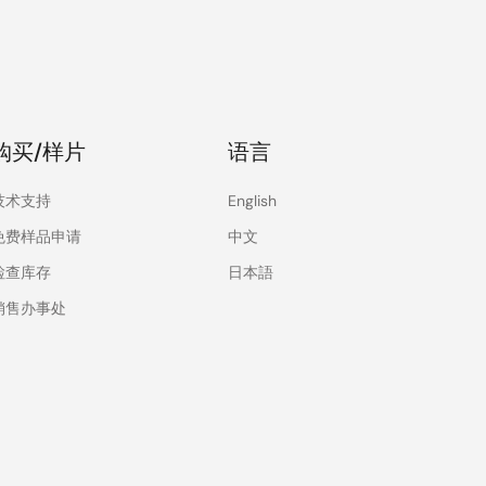
购买/样片
语言
技术支持
English
免费样品申请
中文
检查库存
日本語
销售办事处