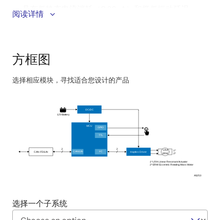
具有低静态电流消耗（0.36µA）和极低振动延迟
阅读详情
（0.75ms）的特点。
综合演示板与触摸灵敏度调整工具、低功耗高敏感触
控驱动器评估套件以及触觉序列设计工具配合使用，
方框图
还配备了用于两块板互操作的软件。
选择相应模块，寻找适合您设计的产品
Skip
interactive
DC/DC
block
12V Battery
diagram
MCU
GPIO
TTL
2
2
LRA
1*
CAN-FD/LIN
Haptics Driver
2
CAN/LIN
I
C
2*
ERM
1*
LRA: Linear Resonant Actuator
2* ERM: Eccentric Rotating Mass Motor
AS253
选择一个子系统