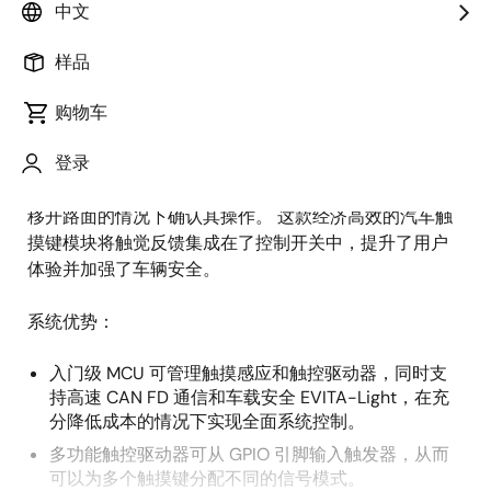
中文
概
描述
应用
样品
述
购物车
随着汽车内饰的技术越来越先进，采用电容式触摸按钮
描
登录
和界面的趋势在不断增长。 为了确保驾驶员的安全，这
述
些界面需要提供触觉反馈，让驾驶员能够在无需将目光
移开路面的情况下确认其操作。 这款经济高效的汽车触
摸键模块将触觉反馈集成在了控制开关中，提升了用户
体验并加强了车辆安全。
系统优势：
入门级 MCU 可管理触摸感应和触控驱动器，同时支
持高速 CAN FD 通信和车载安全 EVITA-Light，在充
分降低成本的情况下实现全面系统控制。
多功能触控驱动器可从 GPIO 引脚输入触发器，从而
可以为多个触摸键分配不同的信号模式。