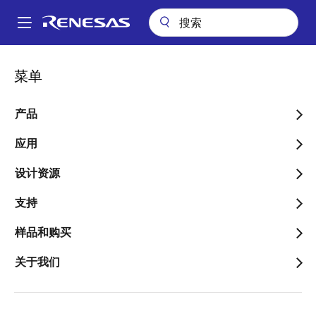
跳
转
A
到
Main
主
应用
汽车
信息娱乐系统
navigation
菜单
要
经济高效型汽车触觉触摸键模块，大大提升驾驶员安全
面
内
包
经济高效型汽车触觉触摸键
容
产品
屑
模块，大大提升驾驶员安全
应用
设计资源
支持
跳转至页面部分：
样品和购买
关于我们
概述