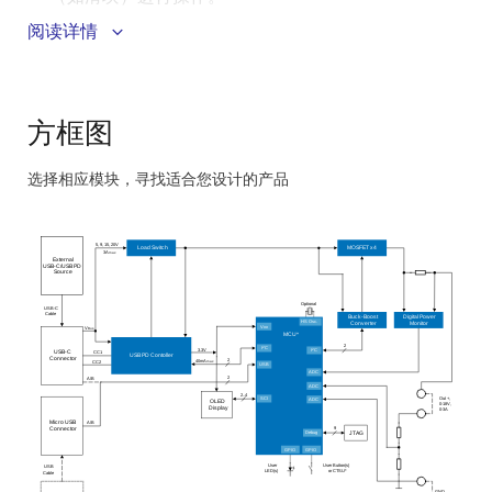
包含一块 OLED 显示屏，以便设置和测量输出电压和
阅读详情
电流。
USB 和虚拟 UART 可通过图形用户界面用于执行便捷
的 PC 软件。
方框图
选择相应模块，寻找适合您设计的产品
Skip
interactive
5, 9,
15, 20V
block
Load Switch
MOSFET
x4
3A
max
External
USB
-C/USB
PD
Source
diagram
O
ptional
USB-C
C
able
Buck-Boost
Digital Power
HS
Osc.
Converter
Monitor
V
V
DD
Bus
MCU*
2
2
I
C
2
3.3V
I
C
CC1
USB-C
USB
PD Contoller
Connector
2
40mA
CC
2
max
USB
ADC
2
A/B
ADC
2..4
Out +,
SCI
ADC
OLED
0
-18V,
Display
0
-3A
A/B
Micro USB
9
Connector
Debug
JTAG
GPIO
GPIO
User
User
Button(s)
USB
LED(s)
or CTSU*
C
able
GND