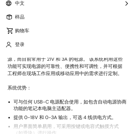
中文
概
描述
应用
样品
述
购物车
随着 USB 供电（PD）和 USB-C 成为移动设备的供电标
描
登录
准，特别是由于欧洲新法规的出台，这些电源现已得到
述
广泛使用。 USB PD 在短期内即将支持 48V 和 5A 的电
源，而目前常用于 21V 和 3A 的电源。 该系统利用这些
功能可实现电源的可靠性、便携性和可调性，并可根据
工程师在现场工作应用或移动应用中的需求进行定制。
系统优势：
可与任何 USB-C 电源配合使用，如包含自动电源协商
功能的笔记本电脑主适配器。
提供 0-18V 和 0-3A 输出，可选 4 线供电方式。
用户界面简单易用，可采用按键或电容式触摸方式
（如滑块）进行操作。