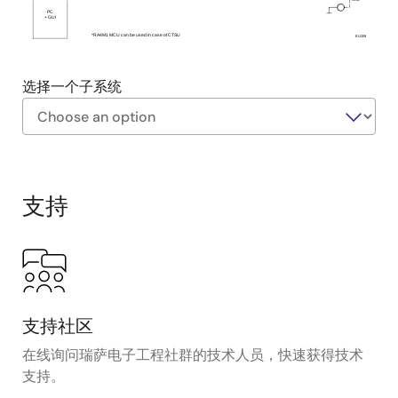
PC
+ GUI
*RA4M1
MCU can be used
in case of CTSU
EU209
选择一个子系统
Exiting
Interactive
Block
支持
Diagram
支持社区
在线询问瑞萨电子工程社群的技术人员，快速获得技术
支持。