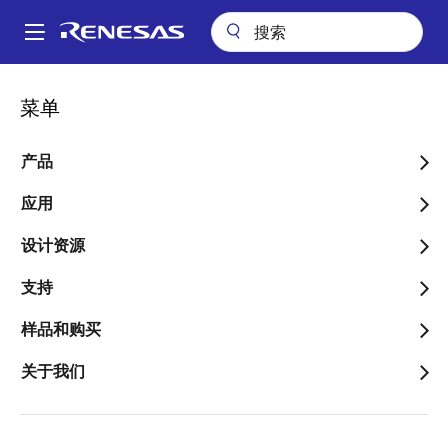
跳
转
A
到
Main
主
应用
消费电子产品
电源适配器和充电器
navigation
菜单
要
通用 USB PD 实验室电源和显示器
面
内
包
通用 USB PD 实验室电源和
容
产品
屑
显示器
应用
设计资源
支持
跳转至页面部分：
样品和购买
关于我们
概述