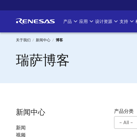
跳
转
到
产品
应用
设计资源
支持
Main
主
要
navigation
内
关于我们
新闻中心
博客
容
面
瑞萨博客
包
屑
新闻中心
产品分类
新闻
视频