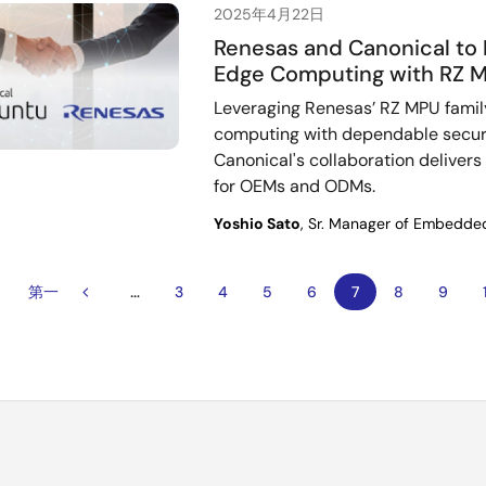
2025年4月22日
Renesas and Canonical to D
Edge Computing with RZ 
Leveraging Renesas’ RZ MPU famil
computing with dependable secur
Canonical's collaboration delivers
for OEMs and ODMs.
Yoshio Sato
, Sr. Manager of Embedded
…
首
第一
前
页
3
页
4
页
5
页
6
当
7
页
8
页
9
页
一
面
面
面
面
前
面
面
页
页