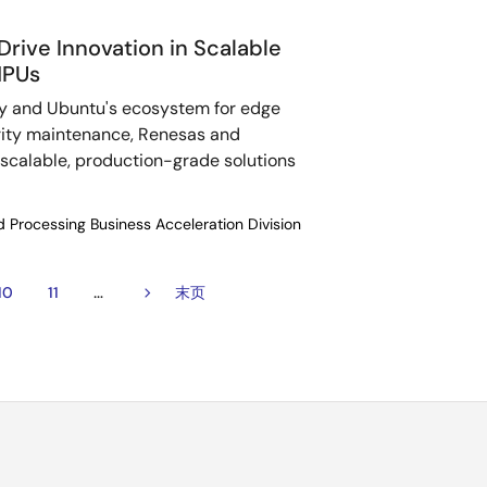
rive Innovation in Scalable
MPUs
y and Ubuntu's ecosystem for edge
ity maintenance, Renesas and
 scalable, production-grade solutions
 Processing Business Acceleration Division
…
页
10
页
11
下
末
末页
面
面
一
页
页