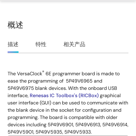
概述
概
描述
特性
相关产品
述
®
The VersaClock
6E programmer board is made to
描
ease the programming of 5P49V6965 and
述
5P49V6975 blank devices. With the onboard USB
interface,
Renesas IC Toolbox's (RICBox)
graphical
user interface (GUI) can be used to communicate with
the blank device in the socket for configuration and
programming. The board is compatible with older
devices including 5P49V6901, 5P49V6913, 5P49V6914,
5P49V5901, 5P49V5935, 5P49V5933.