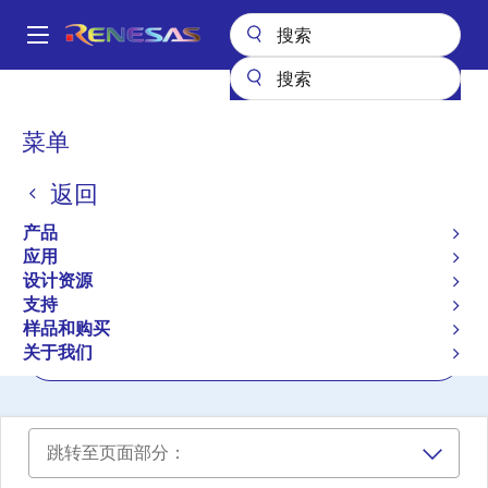
跳
转
A
到
Main
主
设计资源
开发板与套件
5P49V6965-PROG
navigation
要
面
菜单
内
Programming Kit for
包
容
VersaClock 6E
返回
屑
5P49V6965-PROG
产品
有效
应用
设计资源
支持
用户手册
样品和购买
关于我们
立即订购
跳转至页面部分：