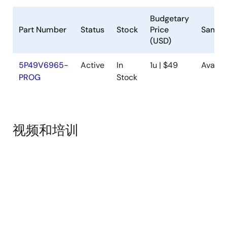
Budgetary
Part Number
Status
Stock
Price
Sampl
(USD)
5P49V6965-
Active
In
1u | $49
Availa
PROG
Stock
视频和培训