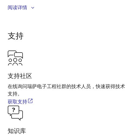
The VersaClock® 6E programmable clock generator
阅读详情
devices offer a combination of low power, flexibility
and performance for a wide range of applications.
These features make it ideal for simplifying system
支持
design by replacing multiple discrete timing
components and reducing bill of materials (BOM). The
VersaClock 6E supports operating voltages from 1.8 to
3.3 V, differential (LVPECL/HCSL/LVDS/LP-HCSL) and
LVCMOS output types, and fractional dividers to
accurately generate virtually any frequency. Products
支持社区
satisfy system requirements from oscillator
在线询问瑞萨电子工程社群的技术人员，快速获得技术
replacement to PCIe® Gen 1/2/3 and to
支持。
communications applications, while consuming very
获取支持
little power.
知识库