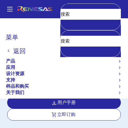
跳
转
A
到
Main
清空
主
设计资源
开发板与套件
ISL8013AEVAL2Z
navigation
要
面
菜单
内
3A High-Efficiency
包
容
Synchronous Buck
返回
屑
Regulator Evaluation
产品
应用
Board
设计资源
支持
ISL8013AEVAL2Z
有效
样品和购买
关于我们
用户手册
立即订购