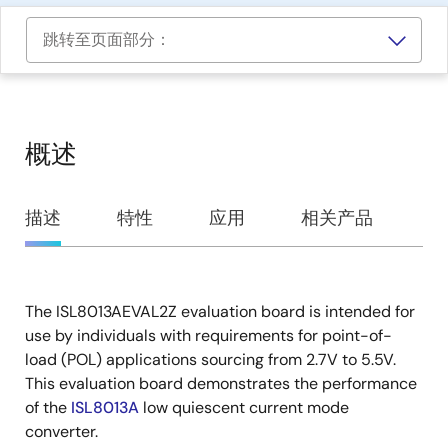
跳转至页面部分：
概述
概
描述
特性
应用
相关产品
述
The ISL8013AEVAL2Z evaluation board is intended for
描
use by individuals with requirements for point-of-
述
load (POL) applications sourcing from 2.7V to 5.5V.
This evaluation board demonstrates the performance
of the
ISL8013A
low quiescent current mode
converter.