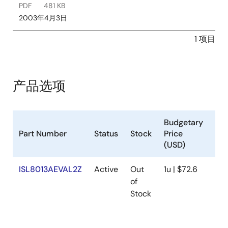
PDF
481 KB
2003年4月3日
1 项目
产品选项
Budgetary
Part Number
Status
Stock
Price
Sa
(USD)
ISL8013AEVAL2Z
Active
Out
1u | $72.6
Ava
of
Stock