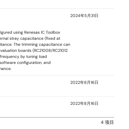
2024年5月31日
figured using Renesas IC Toolbox
ernal stray capacitance (fixed at
citance. The trimming capacitance can
g evaluation boards (RC21008/RC21012
 frequency by tuning load
oftware configuration, and
mance.
2022年8月16日
2022年8月16日
4 项目