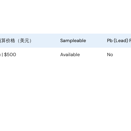
预算价格（美元）
Sampleable
Pb (Lead) 
u | $500
Available
No