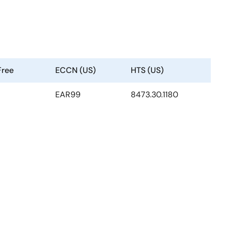
Free
ECCN (US)
HTS (US)
EAR99
8473.30.1180