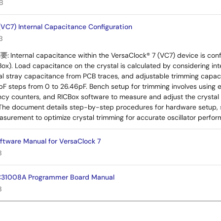
B
(VC7) Internal Capacitance Configuration
B
摘要:
Internal capacitance within the VersaClock® 7 (VC7) device is con
ox). Load capacitance on the crystal is calculated by considering int
nal stray capacitance from PCB traces, and adjustable trimming capa
2pF steps from 0 to 26.46pF. Bench setup for trimming involves usin
ncy counters, and RICBox software to measure and adjust the crystal
The document details step-by-step procedures for hardware setup, s
surement to optimize crystal trimming for accurate oscillator perfor
ftware Manual for VersaClock 7
B
31008A Programmer Board Manual
B