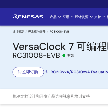
跳
转
到
产品
应用
设计资源
支持
Main
主
要
navigation
内
设计资源
开发板与套件
RC31008-EVB
容
面
VersaClock 7 
包
RC31008-EVB
有效
屑
立即订购
RC210xxA/RC310xxA Evaluatio
概览
文档
设计和开发
产品选项
视频和培训
支持