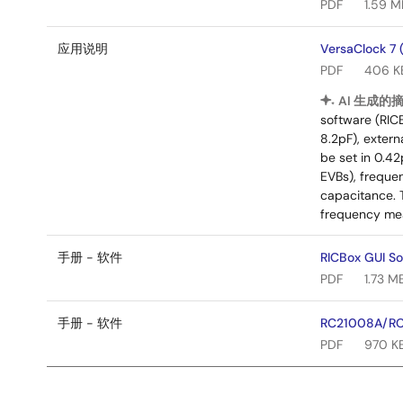
PDF
1.59 M
应用说明
VersaClock 7 
PDF
406 K
AI 生成的
software (RICB
8.2pF), exter
be set in 0.4
EVBs), freque
capacitance. 
frequency mea
手册 - 软件
RICBox GUI So
PDF
1.73 M
手册 - 软件
RC21008A/RC
PDF
970 K