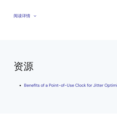
Learn more about how to configure the VersaClock®7 
阅读详情
frequency-out for high speed SerDes used in switches 
资源
Benefits of a Point-of-Use Clock for Jitter Optim