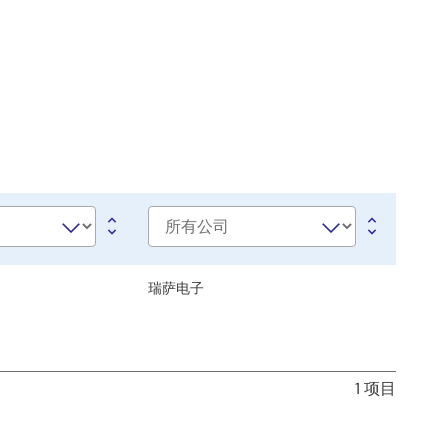
公
司
e
瑞萨电子
1 项目