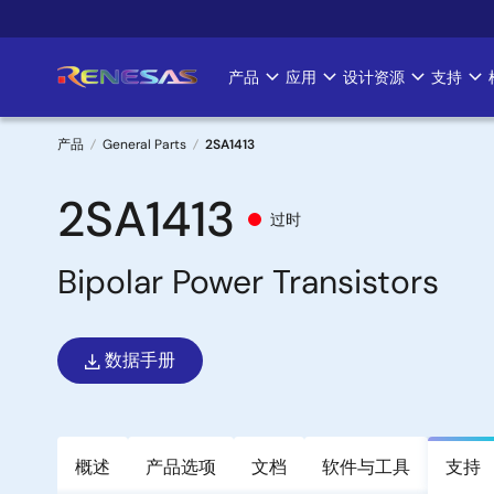
跳
转
到
产品
应用
设计资源
支持
Main
主
要
navigation
内
产品
General Parts
2SA1413
容
面
2SA1413
过时
包
Bipolar Power Transistors
屑
数据手册
概述
产品选项
文档
软件与工具
支持