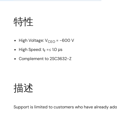
特性
High Voltage: V
= −600 V
CEO
High Speed: t
=≤ 1.0 μs
f
Complement to 2SC3632-Z
描述
Support is limited to customers who have already ad