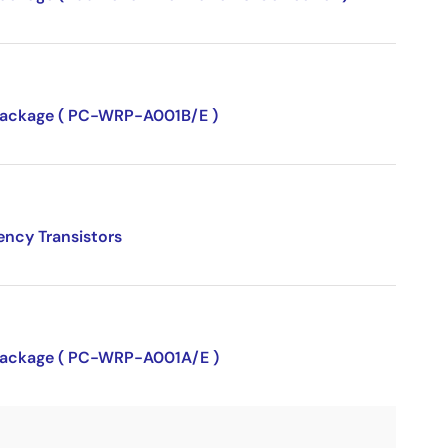
P package ( PC-WRP-A001B/E )
ency Transistors
P package ( PC-WRP-A001A/E )