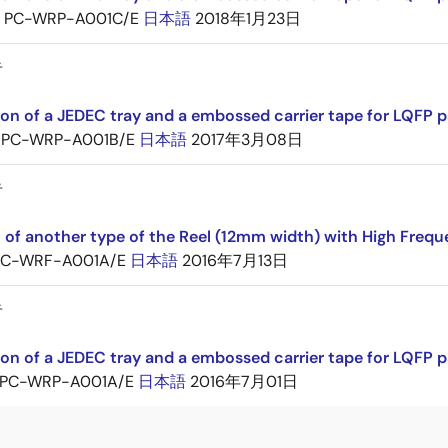
PC-WRP-A001C/E
日本語
2018年1月23日
告
ion of a JEDEC tray and a embossed carrier tape for LQF
PC-WRP-A001B/E
日本語
2017年3月08日
告
 of another type of the Reel (12mm width) with High Frequ
PC-WRF-A001A/E
日本語
2016年7月13日
告
ion of a JEDEC tray and a embossed carrier tape for LQF
PC-WRP-A001A/E
日本語
2016年7月01日