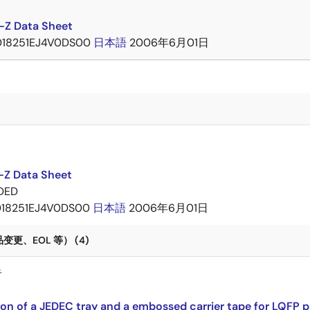
-Z Data Sheet
D18251EJ4V0DS00
日本語
2006年6月01日
-Z Data Sheet
DED
D18251EJ4V0DS00
日本語
2006年6月01日
更、EOL 等） (4)
告
ion of a JEDEC tray and a embossed carrier tape for LQFP 