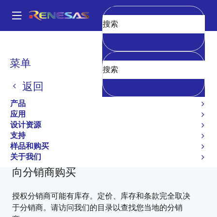
跳
转
A
到
Main
清空
主
产品
General Parts
2SB1261-Z
2SB1261(0)-Z-E1-AY
navigation
要
面
菜单
内
2SB1261(0)-Z-E1-AY
包
容
返回
过时
屑
产品
Bipolar Power Transistors
应用
设计资源
2SB1261-Z Data Sheet
支持
有关 2SB1261-Z 的所有信息
样品和购买
关于我们
向分销商购买
授权分销商可能有库存。定价、库存和条款完全取决
于分销商。请访问我们的目录以查找您当地的分销