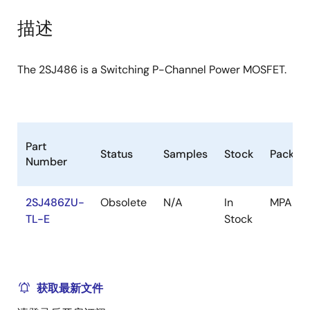
product
product
tree
tree
描述
menu
menu
The 2SJ486 is a Switching P-Channel Power MOSFET.
Part
Status
Samples
Stock
Packag
Number
2SJ486ZU-
Obsolete
N/A
In
MPAK
TL-E
Stock
获取最新文件