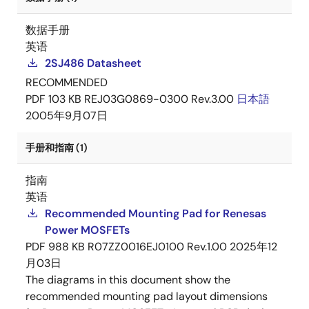
数据手册
英语
2SJ486 Datasheet
RECOMMENDED
PDF
103 KB
REJ03G0869-0300 Rev.3.00
日本語
2005年9月07日
手册和指南 (1)
指南
英语
Recommended Mounting Pad for Renesas
Power MOSFETs
PDF
988 KB
R07ZZ0016EJ0100 Rev.1.00
2025年12
月03日
The diagrams in this document show the
recommended mounting pad layout dimensions