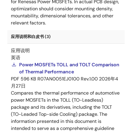
for Renesas Power MOSFETs. In actual PCB design,
optimization should consider mounting density,
mountability, dimensional tolerances, and other
relevant factors.
应用说明和白皮书 (3)
应用说明
英语
Power MOSFETs TOLL and TOLT Comparison
of Thermal Performance
PDF
596 KB
R07AN0051EJ0100 Rev.1.00
2026年4
月27日
Compares the thermal performance of automotive
power MOSFETs in the TOLL (TO-Leadless)
package and its derivatives, including the TOLT
(TO-Leaded Top-side Cooling) package. The
information presented in this document is
intended to serve as a comprehensive guideline