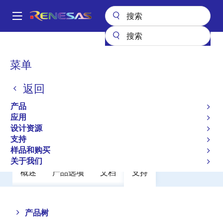
跳
转
A
到
Main
主
产品
功率分立器件
功率 MOSFET
2SJ486
navigation
要
面
菜单
2SJ486
内
包
容
返回
过时
屑
Switching P-Channel Power MOSFET
产品
应用
设计资源
数据手册
支持
样品和购买
关于我们
概述
产品选项
文档
支持
Close
Open
产品树