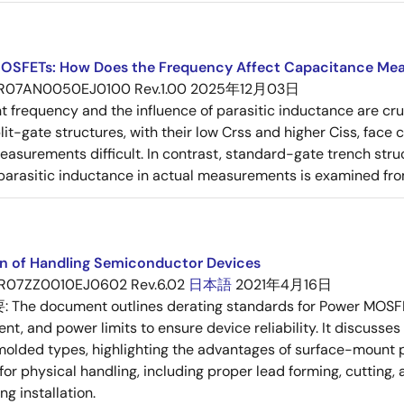
OSFETs: How Does the Frequency Affect Capacitance Me
R07AN0050EJ0100 Rev.1.00
2025年12月03日
frequency and the influence of parasitic inductance are cr
it-gate structures, with their low Crss and higher Ciss, face
asurements difficult. In contrast, standard-gate trench struc
 parasitic inductance in actual measurements is examined fro
on of Handling Semiconductor Devices
R07ZZ0010EJ0602 Rev.6.02
日本語
2021年4月16日
要:
The document outlines derating standards for Power MOSFE
rent, and power limits to ensure device reliability. It discus
molded types, highlighting the advantages of surface-mount pac
for physical handling, including proper lead forming, cutting
g installation.