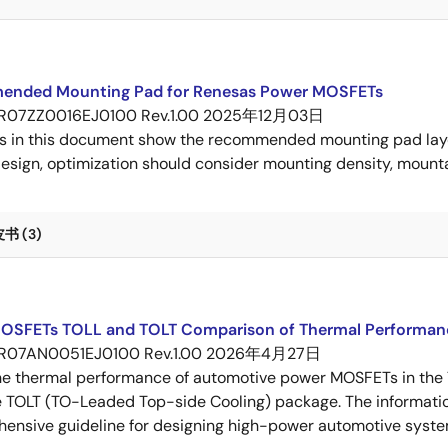
nded Mounting Pad for Renesas Power MOSFETs
R07ZZ0016EJ0100 Rev.1.00
2025年12月03日
s in this document show the recommended mounting pad layo
esign, optimization should consider mounting density, mountab
 (3)
OSFETs TOLL and TOLT Comparison of Thermal Performan
R07AN0051EJ0100 Rev.1.00
2026年4月27日
e thermal performance of automotive power MOSFETs in the T
e TOLT (TO-Leaded Top-side Cooling) package. The informatio
ensive guideline for designing high-power automotive syste