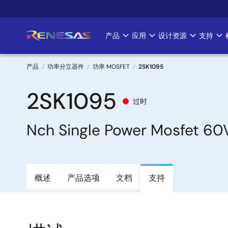
跳
转
到
产品
应用
设计资源
支持
Main
主
要
navigation
内
产品
功率分立器件
功率 MOSFET
2SK1095
容
面
2SK1095
过时
包
Nch Single Power Mosfet 
屑
概述
产品选项
文档
支持