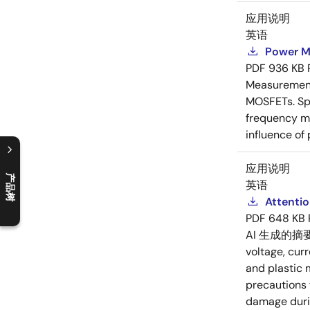
应用说明
英语
Power M
PDF
936 KB
Measurement 
MOSFETs. Spl
frequency me
influence of
应用说明
产品树
英语
C
l
o
s
e
p
r
o
d
u
c
t
t
r
e
e
m
e
n
O
p
e
n
p
r
o
d
u
c
t
t
r
e
e
m
e
n
Attenti
PDF
648 KB
AI 生成的摘
voltage, cur
and plastic 
precautions 
damage durin