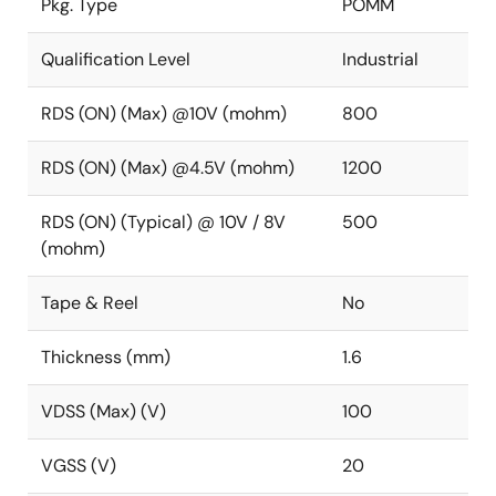
Pkg. Type
POMM
Qualification Level
Industrial
RDS (ON) (Max) @10V (mohm)
800
RDS (ON) (Max) @4.5V (mohm)
1200
RDS (ON) (Typical) @ 10V / 8V
500
(mohm)
Tape & Reel
No
Thickness (mm)
1.6
VDSS (Max) (V)
100
VGSS (V)
20