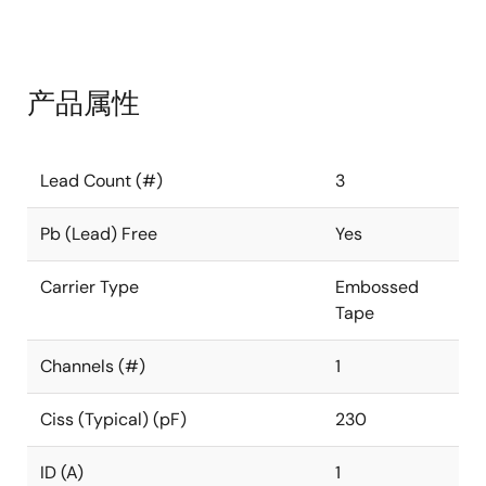
产品属性
Lead Count (#)
3
Pb (Lead) Free
Yes
Carrier Type
Embossed
Tape
Channels (#)
1
Ciss (Typical) (pF)
230
ID (A)
1