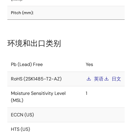
Pitch (mm):
环境和出口类别
Pb (Lead) Free
Yes
RoHS (2SK1485-T2-AZ)
英语
日文
Moisture Sensitivity Level
1
(MSL)
ECCN (US)
HTS (US)