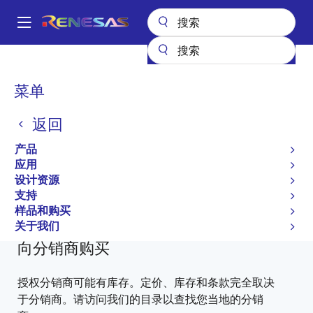
跳
转
A
到
Main
主
产品
功率分立器件
功率 MOSFET
2SK1485
2SK1485-T2-AZ
navigation
要
面
菜单
内
2SK1485-T2-AZ
包
容
返回
过时
屑
产品
Power MOSFETs for Automotive
应用
设计资源
2SK1485 Data Sheet
支持
有关 2SK1485 的所有信息
样品和购买
关于我们
向分销商购买
授权分销商可能有库存。定价、库存和条款完全取决
于分销商。请访问我们的目录以查找您当地的分销