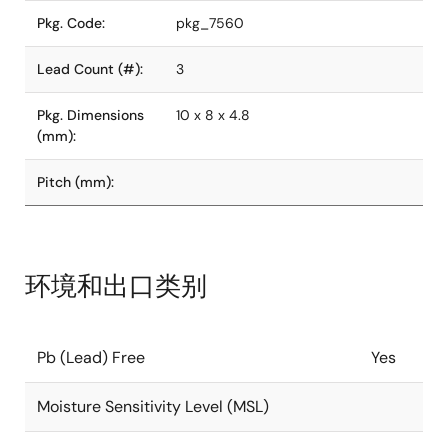
Pkg. Code:
pkg_7560
Lead Count (#):
3
Pkg. Dimensions
10 x 8 x 4.8
(mm):
Pitch (mm):
环境和出口类别
Pb (Lead) Free
Yes
Moisture Sensitivity Level (MSL)