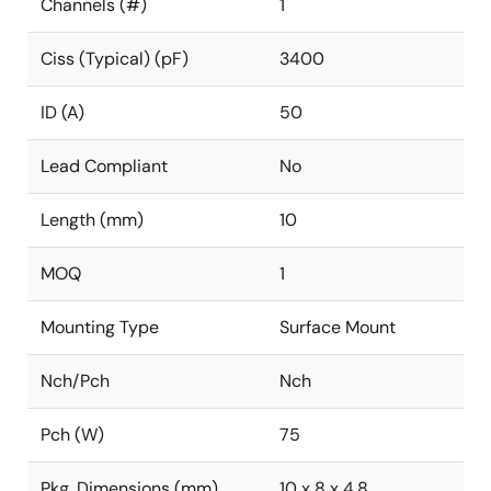
Channels (#)
1
Ciss (Typical) (pF)
3400
ID (A)
50
Lead Compliant
No
Length (mm)
10
MOQ
1
Mounting Type
Surface Mount
Nch/Pch
Nch
Pch (W)
75
Pkg. Dimensions (mm)
10 x 8 x 4.8