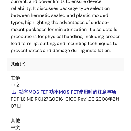
current, and power limits to ensure device
reliability. It discusses package type selection
between hermetic sealed and plastic molded
types, highlighting the advantages of surface-
mount packages for miniaturization. It also details
precautions for physical handling, including proper
lead forming, cutting, and mounting techniques to
prevent stress and damage during installation.
其他 (2)
其他
中文
功率MOS FET 功率MOS FET使用时的注意事项
PDF
1.6 MB
RCJ27G0016-0100 Rev.1.00
2008年2月
07日
其他
中文