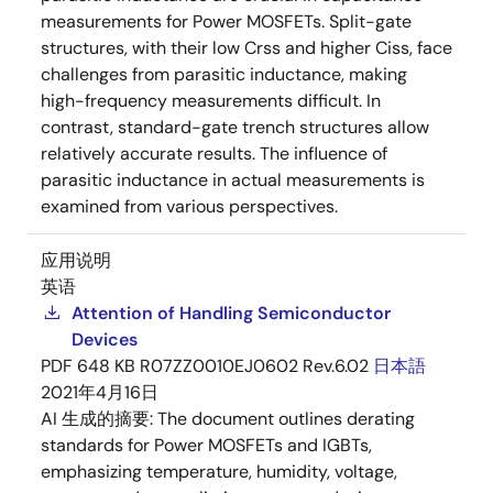
measurements for Power MOSFETs. Split-gate
structures, with their low Crss and higher Ciss, face
challenges from parasitic inductance, making
high-frequency measurements difficult. In
contrast, standard-gate trench structures allow
relatively accurate results. The influence of
parasitic inductance in actual measurements is
examined from various perspectives.
应用说明
英语
Attention of Handling Semiconductor
Devices
PDF
648 KB
R07ZZ0010EJ0602 Rev.6.02
日本語
2021年4月16日
AI 生成的摘要:
The document outlines derating
standards for Power MOSFETs and IGBTs,
emphasizing temperature, humidity, voltage,