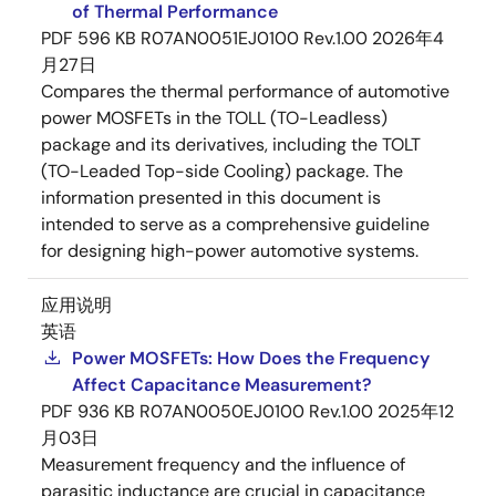
of Thermal Performance
PDF
596 KB
R07AN0051EJ0100 Rev.1.00
2026年4
月27日
Compares the thermal performance of automotive
power MOSFETs in the TOLL (TO-Leadless)
package and its derivatives, including the TOLT
(TO-Leaded Top-side Cooling) package. The
information presented in this document is
intended to serve as a comprehensive guideline
for designing high-power automotive systems.
应用说明
英语
Power MOSFETs: How Does the Frequency
Affect Capacitance Measurement?
PDF
936 KB
R07AN0050EJ0100 Rev.1.00
2025年12
月03日
Measurement frequency and the influence of
parasitic inductance are crucial in capacitance