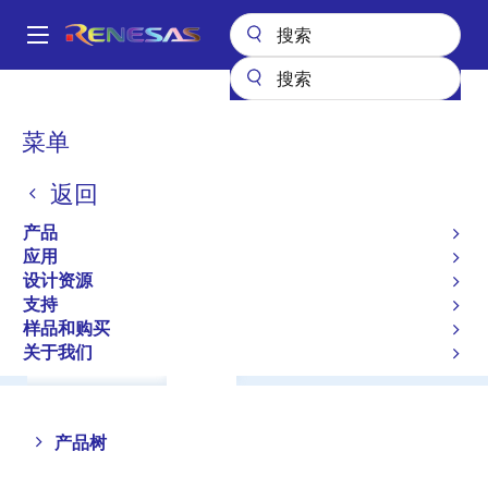
跳
转
A
到
Main
主
产品
功率分立器件
功率 MOSFET
2SK3713
navigation
要
面
菜单
2SK3713
内
包
容
返回
屑
Switching N Channel MOSFET
产品
应用
数据手册
设计资源
支持
样品和购买
关于我们
概述
文档
支持
Close
Open
产品树
product
product