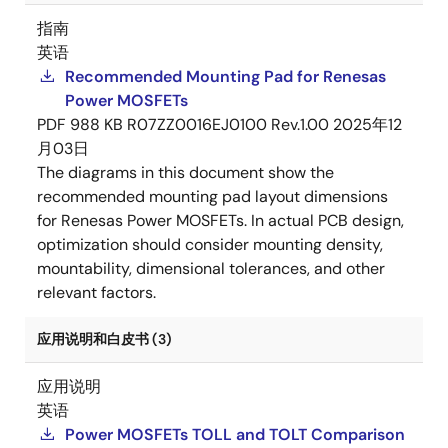
指南
英语
Recommended Mounting Pad for Renesas
Power MOSFETs
PDF
988 KB
R07ZZ0016EJ0100 Rev.1.00
2025年12
月03日
The diagrams in this document show the
recommended mounting pad layout dimensions
for Renesas Power MOSFETs. In actual PCB design,
optimization should consider mounting density,
mountability, dimensional tolerances, and other
relevant factors.
应用说明和白皮书 (3)
应用说明
英语
Power MOSFETs TOLL and TOLT Comparison